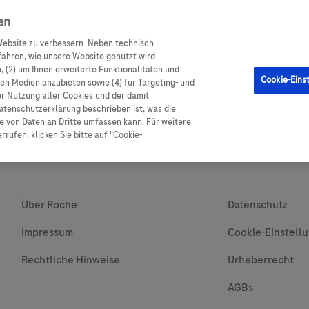
en
ebsite zu verbessern. Neben technisch
GM Sensor
Produkte
Ratgeber Diabetes
Service
ahren, wie unsere Website genutzt wird
 (2) um Ihnen erweiterte Funktionalitäten und
Cookie-Eins
alen Medien anzubieten sowie (4) für Targeting- und
er Nutzung aller Cookies und der damit
atenschutzerklärung beschrieben ist, was die
 von Daten an Dritte umfassen kann. Für weitere
rufen, klicken Sie bitte auf "Cookie-
Über Roche
Datenschutz
Impressum
Cookie-Einstell
Rechtliche Hinweise
Urheberrecht
AGBs