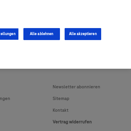
0
Shop
s
Fachkräfte
tellungen
Alle ablehnen
Alle akzeptieren
Newsletter abonnieren
ungen
Sitemap
Kontakt
Vertrag widerrufen