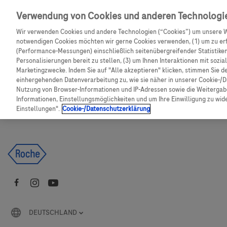
Skip to main content
Verwendung von Cookies und anderen Technologi
Wir verwenden Cookies und andere Technologien (“Cookies”) um unsere W
CGM Testsensor bestellen
C
notwendigen Cookies möchten wir gerne Cookies verwenden, (1) um zu erf
(Performance-Messungen) einschließlich seitenübergreifender Statistiken,
Personalisierungen bereit zu stellen, (3) um Ihnen Interaktionen mit sozi
Produkte
Artikel
Marketingzwecke. Indem Sie auf "Alle akzeptieren" klicken, stimmen Sie d
einhergehenden Datenverarbeitung zu, wie sie näher in unserer Cookie-/D
Nutzung von Browser-Informationen und IP-Adressen sowie die Weitergabe
Es tut uns leid, aber es gibt keine Ergebnisse für:
Informationen, Einstellungsmöglichkeiten und um Ihre Einwilligung zu wider
Einstellungen".
Cookie-/Datenschutzerklärung
DEUTSCHLAND