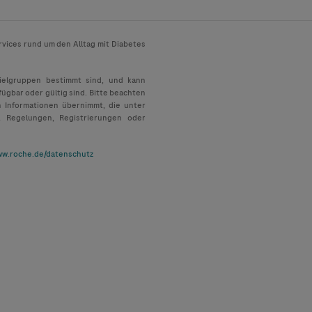
rvices rund um den Alltag mit Diabetes
Zielgruppen bestimmt sind, und kann
fügbar oder gültig sind. Bitte beachten
n Informationen übernimmt, die unter
, Regelungen, Registrierungen oder
w.roche.de/datenschutz