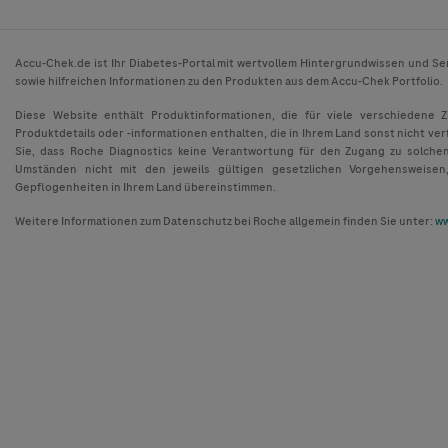
Accu-Chek.de ist Ihr Diabetes-Portal mit wertvollem Hintergrundwissen und Se
sowie hilfreichen Informationen zu den Produkten aus dem Accu-Chek Portfolio.
Diese Website enthält Produktinformationen, die für viele verschiedene 
Produktdetails oder -informationen enthalten, die in Ihrem Land sonst nicht ver
Sie, dass Roche Diagnostics keine Verantwortung für den Zugang zu solche
Umständen nicht mit den jeweils gültigen gesetzlichen Vorgehensweisen
Gepflogenheiten in Ihrem Land übereinstimmen.
Weitere Informationen zum Datenschutz bei Roche allgemein finden Sie unter:
ww