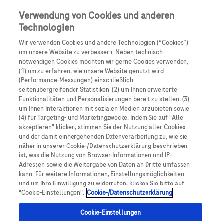
Skip to main content
0
Speisek
Verwendung von Cookies und anderen
Technologien
Produkte
Artikel
Wir verwenden Cookies und andere Technologien (“Cookies”)
um unsere Website zu verbessern. Neben technisch
notwendigen Cookies möchten wir gerne Cookies verwenden,
Es tut uns leid, aber es gibt keine Ergebnisse für:
(1) um zu erfahren, wie unsere Website genutzt wird
(Performance-Messungen) einschließlich
seitenübergreifender Statistiken, (2) um Ihnen erweiterte
Funktionalitäten und Personalisierungen bereit zu stellen, (3)
um Ihnen Interaktionen mit sozialen Medien anzubieten sowie
(4) für Targeting- und Marketingzwecke. Indem Sie auf "Alle
akzeptieren" klicken, stimmen Sie der Nutzung aller Cookies
Über Roche
und der damit einhergehenden Datenverarbeitung zu, wie sie
näher in unserer Cookie-/Datenschutzerklärung beschrieben
Impressum
ist, was die Nutzung von Browser-Informationen und IP-
Adressen sowie die Weitergabe von Daten an Dritte umfassen
Rechtliche Hinweise
kann. Für weitere Informationen, Einstellungsmöglichkeiten
und um Ihre Einwilligung zu widerrufen, klicken Sie bitte auf
"Cookie-Einstellungen".
Cookie-/Datenschutzerklärung
Datenschutz
Cookie-Einstellungen
Cookie-Einstellungen