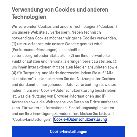
Skip to main content
0
Speisek
Verwendung von Cookies und anderen
Technologien
Produkte
Artikel
Wir verwenden Cookies und andere Technologien (“Cookies”)
um unsere Website zu verbessern. Neben technisch
notwendigen Cookies möchten wir gerne Cookies verwenden,
Es tut uns leid, aber es gibt keine Ergebnisse für:
(1) um zu erfahren, wie unsere Website genutzt wird
(Performance-Messungen) einschließlich
seitenübergreifender Statistiken, (2) um Ihnen erweiterte
Funktionalitäten und Personalisierungen bereit zu stellen, (3)
um Ihnen Interaktionen mit sozialen Medien anzubieten sowie
(4) für Targeting- und Marketingzwecke. Indem Sie auf "Alle
akzeptieren" klicken, stimmen Sie der Nutzung aller Cookies
Über Roche
und der damit einhergehenden Datenverarbeitung zu, wie sie
näher in unserer Cookie-/Datenschutzerklärung beschrieben
Impressum
ist, was die Nutzung von Browser-Informationen und IP-
Adressen sowie die Weitergabe von Daten an Dritte umfassen
Rechtliche Hinweise
kann. Für weitere Informationen, Einstellungsmöglichkeiten
und um Ihre Einwilligung zu widerrufen, klicken Sie bitte auf
"Cookie-Einstellungen".
Cookie-/Datenschutzerklärung
Datenschutz
Cookie-Einstellungen
Cookie-Einstellungen