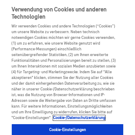
Skip to main content
0
Speisek
Verwendung von Cookies und anderen
Technologien
Produkte
Artikel
Wir verwenden Cookies und andere Technologien (“Cookies”)
um unsere Website zu verbessern. Neben technisch
notwendigen Cookies möchten wir gerne Cookies verwenden,
Es tut uns leid, aber es gibt keine Ergebnisse für:
(1) um zu erfahren, wie unsere Website genutzt wird
(Performance-Messungen) einschließlich
seitenübergreifender Statistiken, (2) um Ihnen erweiterte
Funktionalitäten und Personalisierungen bereit zu stellen, (3)
um Ihnen Interaktionen mit sozialen Medien anzubieten sowie
(4) für Targeting- und Marketingzwecke. Indem Sie auf "Alle
akzeptieren" klicken, stimmen Sie der Nutzung aller Cookies
Über Roche
und der damit einhergehenden Datenverarbeitung zu, wie sie
näher in unserer Cookie-/Datenschutzerklärung beschrieben
Impressum
ist, was die Nutzung von Browser-Informationen und IP-
Adressen sowie die Weitergabe von Daten an Dritte umfassen
Rechtliche Hinweise
kann. Für weitere Informationen, Einstellungsmöglichkeiten
und um Ihre Einwilligung zu widerrufen, klicken Sie bitte auf
"Cookie-Einstellungen".
Cookie-/Datenschutzerklärung
Datenschutz
Cookie-Einstellungen
Cookie-Einstellungen