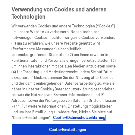
Skip to main content
0
Speisek
Verwendung von Cookies und anderen
Technologien
Produkte
Artikel
Wir verwenden Cookies und andere Technologien (“Cookies”)
um unsere Website zu verbessern. Neben technisch
notwendigen Cookies möchten wir gerne Cookies verwenden,
Es tut uns leid, aber es gibt keine Ergebnisse für:
(1) um zu erfahren, wie unsere Website genutzt wird
(Performance-Messungen) einschließlich
seitenübergreifender Statistiken, (2) um Ihnen erweiterte
Funktionalitäten und Personalisierungen bereit zu stellen, (3)
um Ihnen Interaktionen mit sozialen Medien anzubieten sowie
(4) für Targeting- und Marketingzwecke. Indem Sie auf "Alle
akzeptieren" klicken, stimmen Sie der Nutzung aller Cookies
Über Roche
und der damit einhergehenden Datenverarbeitung zu, wie sie
näher in unserer Cookie-/Datenschutzerklärung beschrieben
Impressum
ist, was die Nutzung von Browser-Informationen und IP-
Adressen sowie die Weitergabe von Daten an Dritte umfassen
Rechtliche Hinweise
kann. Für weitere Informationen, Einstellungsmöglichkeiten
und um Ihre Einwilligung zu widerrufen, klicken Sie bitte auf
"Cookie-Einstellungen".
Cookie-/Datenschutzerklärung
Datenschutz
Cookie-Einstellungen
Cookie-Einstellungen