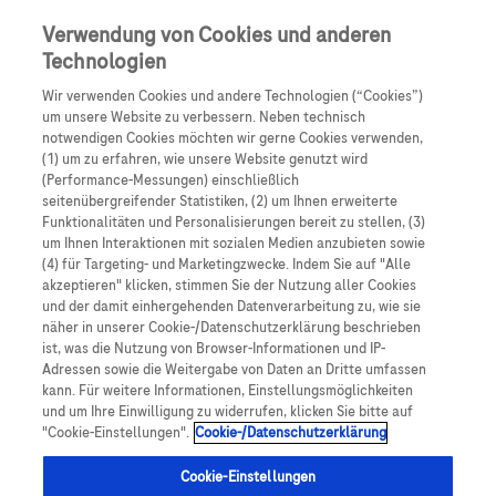
Skip to main content
0
Speisek
Verwendung von Cookies und anderen
Technologien
Produkte
Artikel
Wir verwenden Cookies und andere Technologien (“Cookies”)
um unsere Website zu verbessern. Neben technisch
notwendigen Cookies möchten wir gerne Cookies verwenden,
Es tut uns leid, aber es gibt keine Ergebnisse für:
(1) um zu erfahren, wie unsere Website genutzt wird
(Performance-Messungen) einschließlich
seitenübergreifender Statistiken, (2) um Ihnen erweiterte
Funktionalitäten und Personalisierungen bereit zu stellen, (3)
um Ihnen Interaktionen mit sozialen Medien anzubieten sowie
(4) für Targeting- und Marketingzwecke. Indem Sie auf "Alle
akzeptieren" klicken, stimmen Sie der Nutzung aller Cookies
Über Roche
und der damit einhergehenden Datenverarbeitung zu, wie sie
näher in unserer Cookie-/Datenschutzerklärung beschrieben
Impressum
ist, was die Nutzung von Browser-Informationen und IP-
Adressen sowie die Weitergabe von Daten an Dritte umfassen
Rechtliche Hinweise
kann. Für weitere Informationen, Einstellungsmöglichkeiten
und um Ihre Einwilligung zu widerrufen, klicken Sie bitte auf
"Cookie-Einstellungen".
Cookie-/Datenschutzerklärung
Datenschutz
Cookie-Einstellungen
Cookie-Einstellungen