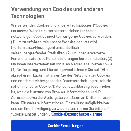
Skip to main content
0
Speisek
Verwendung von Cookies und anderen
Technologien
Produkte
Artikel
Wir verwenden Cookies und andere Technologien (“Cookies”)
um unsere Website zu verbessern. Neben technisch
notwendigen Cookies möchten wir gerne Cookies verwenden,
Es tut uns leid, aber es gibt keine Ergebnisse für:
(1) um zu erfahren, wie unsere Website genutzt wird
(Performance-Messungen) einschließlich
seitenübergreifender Statistiken, (2) um Ihnen erweiterte
Funktionalitäten und Personalisierungen bereit zu stellen, (3)
um Ihnen Interaktionen mit sozialen Medien anzubieten sowie
(4) für Targeting- und Marketingzwecke. Indem Sie auf "Alle
akzeptieren" klicken, stimmen Sie der Nutzung aller Cookies
Über Roche
und der damit einhergehenden Datenverarbeitung zu, wie sie
näher in unserer Cookie-/Datenschutzerklärung beschrieben
Impressum
ist, was die Nutzung von Browser-Informationen und IP-
Adressen sowie die Weitergabe von Daten an Dritte umfassen
Rechtliche Hinweise
kann. Für weitere Informationen, Einstellungsmöglichkeiten
und um Ihre Einwilligung zu widerrufen, klicken Sie bitte auf
"Cookie-Einstellungen".
Cookie-/Datenschutzerklärung
Datenschutz
Cookie-Einstellungen
Cookie-Einstellungen