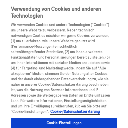
Skip to main content
0
Speisek
Verwendung von Cookies und anderen
Technologien
Produkte
Artikel
Wir verwenden Cookies und andere Technologien (“Cookies”)
um unsere Website zu verbessern. Neben technisch
notwendigen Cookies möchten wir gerne Cookies verwenden,
Es tut uns leid, aber es gibt keine Ergebnisse für:
(1) um zu erfahren, wie unsere Website genutzt wird
(Performance-Messungen) einschließlich
seitenübergreifender Statistiken, (2) um Ihnen erweiterte
Funktionalitäten und Personalisierungen bereit zu stellen, (3)
um Ihnen Interaktionen mit sozialen Medien anzubieten sowie
(4) für Targeting- und Marketingzwecke. Indem Sie auf "Alle
akzeptieren" klicken, stimmen Sie der Nutzung aller Cookies
Über Roche
und der damit einhergehenden Datenverarbeitung zu, wie sie
näher in unserer Cookie-/Datenschutzerklärung beschrieben
Impressum
ist, was die Nutzung von Browser-Informationen und IP-
Adressen sowie die Weitergabe von Daten an Dritte umfassen
Rechtliche Hinweise
kann. Für weitere Informationen, Einstellungsmöglichkeiten
und um Ihre Einwilligung zu widerrufen, klicken Sie bitte auf
"Cookie-Einstellungen".
Cookie-/Datenschutzerklärung
Datenschutz
Cookie-Einstellungen
Cookie-Einstellungen