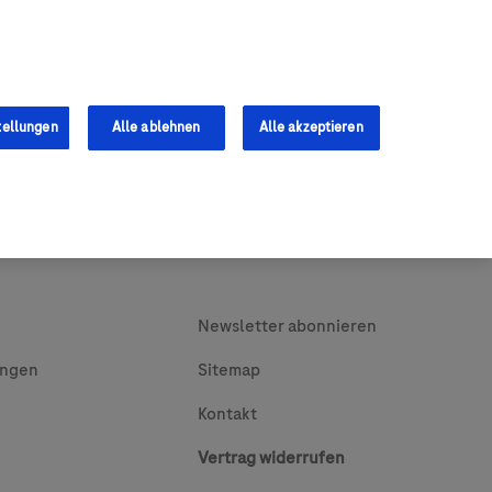
0
Shop
s
Fachkräfte
tellungen
Alle ablehnen
Alle akzeptieren
Newsletter abonnieren
ungen
Sitemap
Kontakt
Vertrag widerrufen