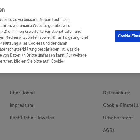
en
ebsite zu verbessern. Neben technisch
GM Sensor
Produkte
Ratgeber Diabetes
Service
ahren, wie unsere Website genutzt wird
 (2) um Ihnen erweiterte Funktionalitäten und
Cookie-Eins
alen Medien anzubieten sowie (4) für Targeting- und
er Nutzung aller Cookies und der damit
atenschutzerklärung beschrieben ist, was die
 von Daten an Dritte umfassen kann. Für weitere
rufen, klicken Sie bitte auf "Cookie-
Über Roche
Datenschutz
Impressum
Cookie-Einstell
Rechtliche Hinweise
Urheberrecht
AGBs