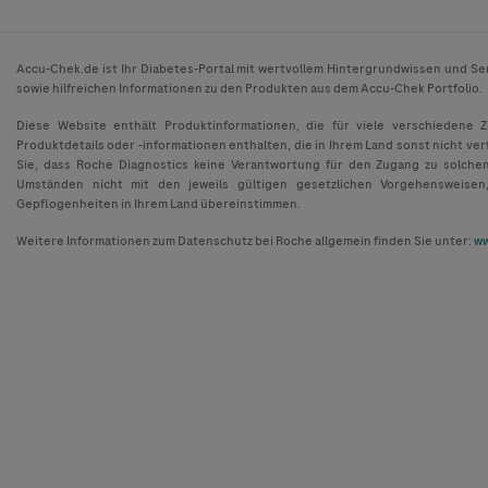
Accu-Chek.de ist Ihr Diabetes-Portal mit wertvollem Hintergrundwissen und Se
sowie hilfreichen Informationen zu den Produkten aus dem Accu-Chek Portfolio.
Diese Website enthält Produktinformationen, die für viele verschiedene 
Produktdetails oder -informationen enthalten, die in Ihrem Land sonst nicht ver
Sie, dass Roche Diagnostics keine Verantwortung für den Zugang zu solche
Umständen nicht mit den jeweils gültigen gesetzlichen Vorgehensweisen
Gepflogenheiten in Ihrem Land übereinstimmen.
Weitere Informationen zum Datenschutz bei Roche allgemein finden Sie unter:
ww