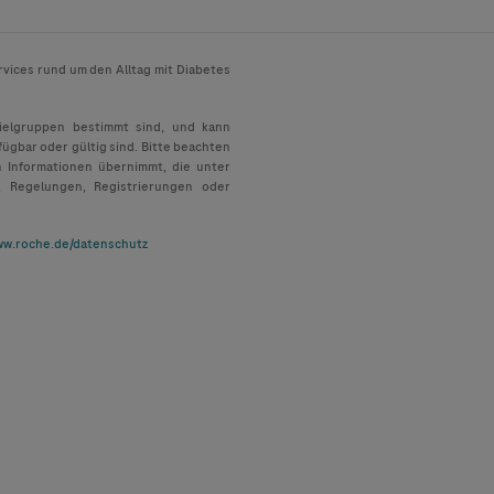
rvices rund um den Alltag mit Diabetes
Zielgruppen bestimmt sind, und kann
fügbar oder gültig sind. Bitte beachten
n Informationen übernimmt, die unter
, Regelungen, Registrierungen oder
w.roche.de/datenschutz