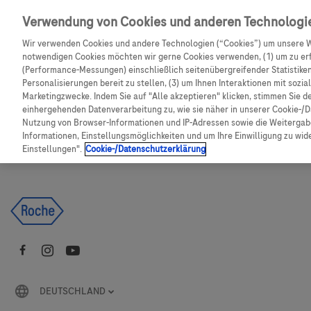
Skip to main content
Verwendung von Cookies und anderen Technologi
Wir verwenden Cookies und andere Technologien (“Cookies”) um unsere W
CGM Testsensor bestellen
C
notwendigen Cookies möchten wir gerne Cookies verwenden, (1) um zu erf
(Performance-Messungen) einschließlich seitenübergreifender Statistiken,
Personalisierungen bereit zu stellen, (3) um Ihnen Interaktionen mit sozi
Produkte
Artikel
Marketingzwecke. Indem Sie auf "Alle akzeptieren" klicken, stimmen Sie d
einhergehenden Datenverarbeitung zu, wie sie näher in unserer Cookie-/D
Nutzung von Browser-Informationen und IP-Adressen sowie die Weitergabe
Es tut uns leid, aber es gibt keine Ergebnisse für:
Informationen, Einstellungsmöglichkeiten und um Ihre Einwilligung zu wider
Einstellungen".
Cookie-/Datenschutzerklärung
DEUTSCHLAND