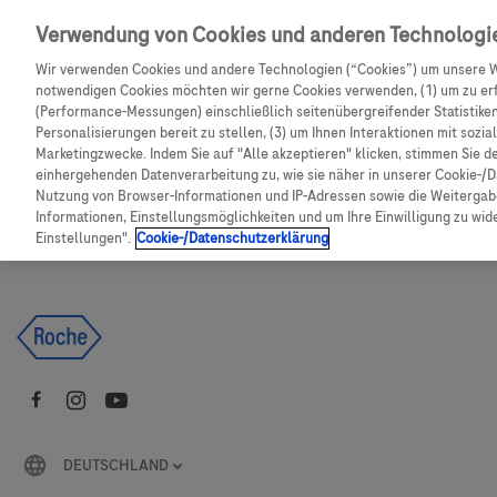
Skip to main content
Verwendung von Cookies und anderen Technologi
Wir verwenden Cookies und andere Technologien (“Cookies”) um unsere W
CGM Testsensor bestellen
C
notwendigen Cookies möchten wir gerne Cookies verwenden, (1) um zu erf
(Performance-Messungen) einschließlich seitenübergreifender Statistiken,
Personalisierungen bereit zu stellen, (3) um Ihnen Interaktionen mit sozi
Produkte
Artikel
Marketingzwecke. Indem Sie auf "Alle akzeptieren" klicken, stimmen Sie d
einhergehenden Datenverarbeitung zu, wie sie näher in unserer Cookie-/D
Nutzung von Browser-Informationen und IP-Adressen sowie die Weitergabe
Es tut uns leid, aber es gibt keine Ergebnisse für:
Informationen, Einstellungsmöglichkeiten und um Ihre Einwilligung zu wider
Einstellungen".
Cookie-/Datenschutzerklärung
DEUTSCHLAND