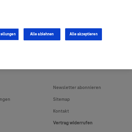
0
Shop
s
Fachkräfte
tellungen
Alle ablehnen
Alle akzeptieren
Newsletter abonnieren
ungen
Sitemap
Kontakt
Vertrag widerrufen