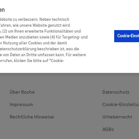
en
ebsite zu verbessern. Neben technisch
GM Sensor
Produkte
Ratgeber Diabetes
Service
ahren, wie unsere Website genutzt wird
 (2) um Ihnen erweiterte Funktionalitäten und
Cookie-Eins
alen Medien anzubieten sowie (4) für Targeting- und
er Nutzung aller Cookies und der damit
atenschutzerklärung beschrieben ist, was die
 von Daten an Dritte umfassen kann. Für weitere
rufen, klicken Sie bitte auf "Cookie-
Über Roche
Datenschutz
Impressum
Cookie-Einstell
Rechtliche Hinweise
Urheberrecht
AGBs