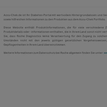
Accu-Chek.de ist Ihr Diabetes-Portal mit wertvollem Hintergrundwissen und Se
sowie hilfreichen Informationen zu den Produkten aus dem Accu-Chek Portfolio.
Diese Website enthält Produktinformationen, die für viele verschiedene 
Produktdetails oder -informationen enthalten, die in Ihrem Land sonst nicht ver
Sie, dass Roche Diagnostics keine Verantwortung für den Zugang zu solche
Umständen nicht mit den jeweils gültigen gesetzlichen Vorgehensweisen
Gepflogenheiten in Ihrem Land übereinstimmen.
Weitere Informationen zum Datenschutz bei Roche allgemein finden Sie unter:
ww