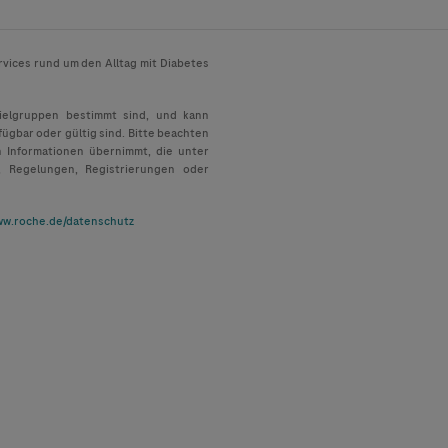
rvices rund um den Alltag mit Diabetes
Zielgruppen bestimmt sind, und kann
fügbar oder gültig sind. Bitte beachten
n Informationen übernimmt, die unter
, Regelungen, Registrierungen oder
w.roche.de/datenschutz