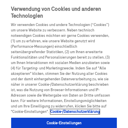
Skip to main content
0
Speisek
Verwendung von Cookies und anderen
Technologien
Produkte
Artikel
Wir verwenden Cookies und andere Technologien (“Cookies”)
um unsere Website zu verbessern. Neben technisch
notwendigen Cookies möchten wir gerne Cookies verwenden,
Es tut uns leid, aber es gibt keine Ergebnisse für:
(1) um zu erfahren, wie unsere Website genutzt wird
(Performance-Messungen) einschließlich
seitenübergreifender Statistiken, (2) um Ihnen erweiterte
Funktionalitäten und Personalisierungen bereit zu stellen, (3)
um Ihnen Interaktionen mit sozialen Medien anzubieten sowie
(4) für Targeting- und Marketingzwecke. Indem Sie auf "Alle
akzeptieren" klicken, stimmen Sie der Nutzung aller Cookies
Über Roche
und der damit einhergehenden Datenverarbeitung zu, wie sie
näher in unserer Cookie-/Datenschutzerklärung beschrieben
Impressum
ist, was die Nutzung von Browser-Informationen und IP-
Adressen sowie die Weitergabe von Daten an Dritte umfassen
Rechtliche Hinweise
kann. Für weitere Informationen, Einstellungsmöglichkeiten
und um Ihre Einwilligung zu widerrufen, klicken Sie bitte auf
"Cookie-Einstellungen".
Cookie-/Datenschutzerklärung
Datenschutz
Cookie-Einstellungen
Cookie-Einstellungen