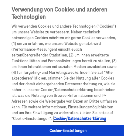
Skip to main content
0
Speisek
Verwendung von Cookies und anderen
Technologien
Produkte
Artikel
Wir verwenden Cookies und andere Technologien (“Cookies”)
um unsere Website zu verbessern. Neben technisch
notwendigen Cookies möchten wir gerne Cookies verwenden,
Es tut uns leid, aber es gibt keine Ergebnisse für:
(1) um zu erfahren, wie unsere Website genutzt wird
(Performance-Messungen) einschließlich
seitenübergreifender Statistiken, (2) um Ihnen erweiterte
Funktionalitäten und Personalisierungen bereit zu stellen, (3)
um Ihnen Interaktionen mit sozialen Medien anzubieten sowie
(4) für Targeting- und Marketingzwecke. Indem Sie auf "Alle
akzeptieren" klicken, stimmen Sie der Nutzung aller Cookies
Über Roche
und der damit einhergehenden Datenverarbeitung zu, wie sie
näher in unserer Cookie-/Datenschutzerklärung beschrieben
Impressum
ist, was die Nutzung von Browser-Informationen und IP-
Adressen sowie die Weitergabe von Daten an Dritte umfassen
Rechtliche Hinweise
kann. Für weitere Informationen, Einstellungsmöglichkeiten
und um Ihre Einwilligung zu widerrufen, klicken Sie bitte auf
"Cookie-Einstellungen".
Cookie-/Datenschutzerklärung
Datenschutz
Cookie-Einstellungen
Cookie-Einstellungen