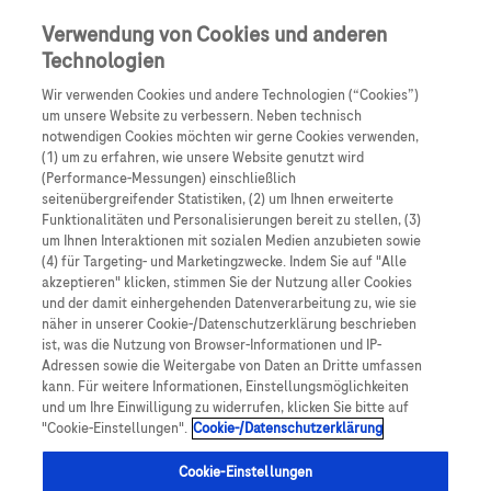
Skip to main content
0
Speisek
Verwendung von Cookies und anderen
Technologien
Produkte
Artikel
Wir verwenden Cookies und andere Technologien (“Cookies”)
um unsere Website zu verbessern. Neben technisch
notwendigen Cookies möchten wir gerne Cookies verwenden,
Es tut uns leid, aber es gibt keine Ergebnisse für:
(1) um zu erfahren, wie unsere Website genutzt wird
(Performance-Messungen) einschließlich
seitenübergreifender Statistiken, (2) um Ihnen erweiterte
Funktionalitäten und Personalisierungen bereit zu stellen, (3)
um Ihnen Interaktionen mit sozialen Medien anzubieten sowie
(4) für Targeting- und Marketingzwecke. Indem Sie auf "Alle
akzeptieren" klicken, stimmen Sie der Nutzung aller Cookies
Über Roche
und der damit einhergehenden Datenverarbeitung zu, wie sie
näher in unserer Cookie-/Datenschutzerklärung beschrieben
Impressum
ist, was die Nutzung von Browser-Informationen und IP-
Adressen sowie die Weitergabe von Daten an Dritte umfassen
Rechtliche Hinweise
kann. Für weitere Informationen, Einstellungsmöglichkeiten
und um Ihre Einwilligung zu widerrufen, klicken Sie bitte auf
"Cookie-Einstellungen".
Cookie-/Datenschutzerklärung
Datenschutz
Cookie-Einstellungen
Cookie-Einstellungen