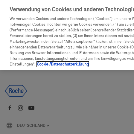
Skip to main content
Verwendung von Cookies und anderen Technologi
Wir verwenden Cookies und andere Technologien (“Cookies”) um unsere W
CGM Testsensor bestellen
C
notwendigen Cookies möchten wir gerne Cookies verwenden, (1) um zu erf
(Performance-Messungen) einschließlich seitenübergreifender Statistiken,
Personalisierungen bereit zu stellen, (3) um Ihnen Interaktionen mit sozi
Produkte
Artikel
Marketingzwecke. Indem Sie auf "Alle akzeptieren" klicken, stimmen Sie d
einhergehenden Datenverarbeitung zu, wie sie näher in unserer Cookie-/D
Nutzung von Browser-Informationen und IP-Adressen sowie die Weitergabe
Es tut uns leid, aber es gibt keine Ergebnisse für:
Informationen, Einstellungsmöglichkeiten und um Ihre Einwilligung zu wider
Einstellungen".
Cookie-/Datenschutzerklärung
DEUTSCHLAND