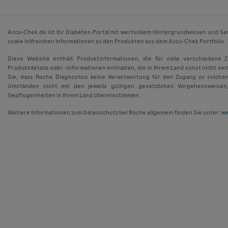
Accu-Chek.de ist Ihr Diabetes-Portal mit wertvollem Hintergrundwissen und Se
sowie hilfreichen Informationen zu den Produkten aus dem Accu-Chek Portfolio.
Diese Website enthält Produktinformationen, die für viele verschiedene 
Produktdetails oder -informationen enthalten, die in Ihrem Land sonst nicht ver
Sie, dass Roche Diagnostics keine Verantwortung für den Zugang zu solche
Umständen nicht mit den jeweils gültigen gesetzlichen Vorgehensweisen
Gepflogenheiten in Ihrem Land übereinstimmen.
Weitere Informationen zum Datenschutz bei Roche allgemein finden Sie unter:
ww