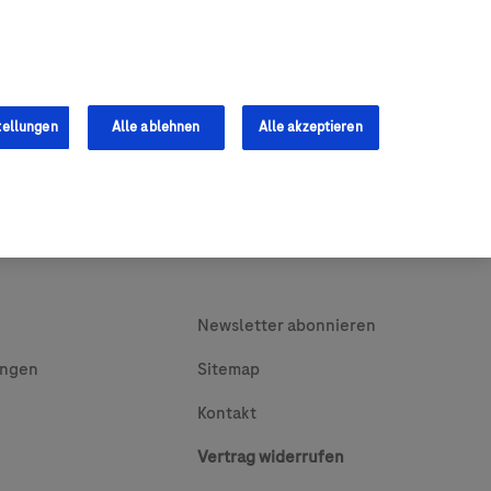
0
Shop
s
Fachkräfte
tellungen
Alle ablehnen
Alle akzeptieren
Newsletter abonnieren
ungen
Sitemap
Kontakt
Vertrag widerrufen