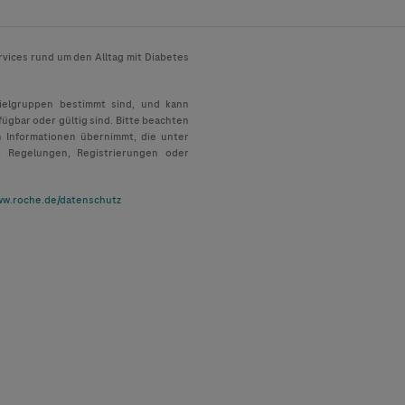
rvices rund um den Alltag mit Diabetes
Zielgruppen bestimmt sind, und kann
fügbar oder gültig sind. Bitte beachten
n Informationen übernimmt, die unter
, Regelungen, Registrierungen oder
w.roche.de/datenschutz