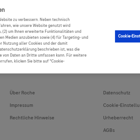
en
ebsite zu verbessern. Neben technisch
GM Sensor
Produkte
Ratgeber Diabetes
Service
ahren, wie unsere Website genutzt wird
 (2) um Ihnen erweiterte Funktionalitäten und
Cookie-Eins
alen Medien anzubieten sowie (4) für Targeting- und
er Nutzung aller Cookies und der damit
atenschutzerklärung beschrieben ist, was die
 von Daten an Dritte umfassen kann. Für weitere
rufen, klicken Sie bitte auf "Cookie-
Über Roche
Datenschutz
Impressum
Cookie-Einstell
Rechtliche Hinweise
Urheberrecht
AGBs