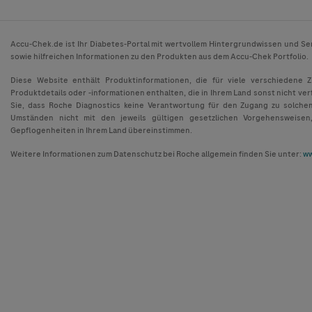
Accu-Chek.de ist Ihr Diabetes-Portal mit wertvollem Hintergrundwissen und Se
sowie hilfreichen Informationen zu den Produkten aus dem Accu-Chek Portfolio.
Diese Website enthält Produktinformationen, die für viele verschiedene 
Produktdetails oder -informationen enthalten, die in Ihrem Land sonst nicht ver
Sie, dass Roche Diagnostics keine Verantwortung für den Zugang zu solche
Umständen nicht mit den jeweils gültigen gesetzlichen Vorgehensweisen
Gepflogenheiten in Ihrem Land übereinstimmen.
Weitere Informationen zum Datenschutz bei Roche allgemein finden Sie unter:
ww