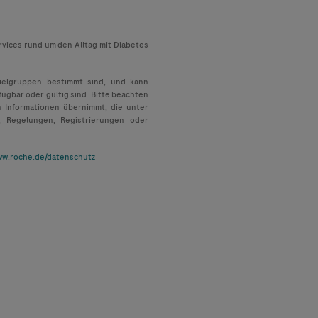
rvices rund um den Alltag mit Diabetes
Zielgruppen bestimmt sind, und kann
fügbar oder gültig sind. Bitte beachten
n Informationen übernimmt, die unter
, Regelungen, Registrierungen oder
w.roche.de/datenschutz