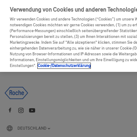
Skip to main content
Verwendung von Cookies und anderen Technologi
Wir verwenden Cookies und andere Technologien (“Cookies”) um unsere W
CGM Testsensor bestellen
C
notwendigen Cookies möchten wir gerne Cookies verwenden, (1) um zu erf
(Performance-Messungen) einschließlich seitenübergreifender Statistiken,
Personalisierungen bereit zu stellen, (3) um Ihnen Interaktionen mit sozi
Produkte
Artikel
Marketingzwecke. Indem Sie auf "Alle akzeptieren" klicken, stimmen Sie d
einhergehenden Datenverarbeitung zu, wie sie näher in unserer Cookie-/D
Nutzung von Browser-Informationen und IP-Adressen sowie die Weitergabe
Es tut uns leid, aber es gibt keine Ergebnisse für:
Informationen, Einstellungsmöglichkeiten und um Ihre Einwilligung zu wider
Einstellungen".
Cookie-/Datenschutzerklärung
DEUTSCHLAND