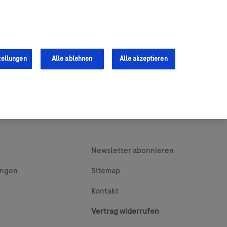
0
Shop
s
Fachkräfte
tellungen
Alle ablehnen
Alle akzeptieren
Newsletter abonnieren
ungen
Sitemap
Kontakt
Vertrag widerrufen