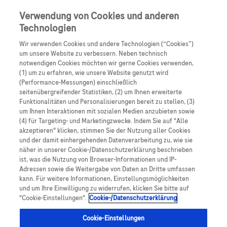
Skip to main content
0
Speisek
Verwendung von Cookies und anderen
Technologien
Produkte
Artikel
Wir verwenden Cookies und andere Technologien (“Cookies”)
um unsere Website zu verbessern. Neben technisch
notwendigen Cookies möchten wir gerne Cookies verwenden,
Es tut uns leid, aber es gibt keine Ergebnisse für:
(1) um zu erfahren, wie unsere Website genutzt wird
(Performance-Messungen) einschließlich
seitenübergreifender Statistiken, (2) um Ihnen erweiterte
Funktionalitäten und Personalisierungen bereit zu stellen, (3)
um Ihnen Interaktionen mit sozialen Medien anzubieten sowie
(4) für Targeting- und Marketingzwecke. Indem Sie auf "Alle
akzeptieren" klicken, stimmen Sie der Nutzung aller Cookies
Über Roche
und der damit einhergehenden Datenverarbeitung zu, wie sie
näher in unserer Cookie-/Datenschutzerklärung beschrieben
Impressum
ist, was die Nutzung von Browser-Informationen und IP-
Adressen sowie die Weitergabe von Daten an Dritte umfassen
Rechtliche Hinweise
kann. Für weitere Informationen, Einstellungsmöglichkeiten
und um Ihre Einwilligung zu widerrufen, klicken Sie bitte auf
"Cookie-Einstellungen".
Cookie-/Datenschutzerklärung
Datenschutz
Cookie-Einstellungen
Cookie-Einstellungen