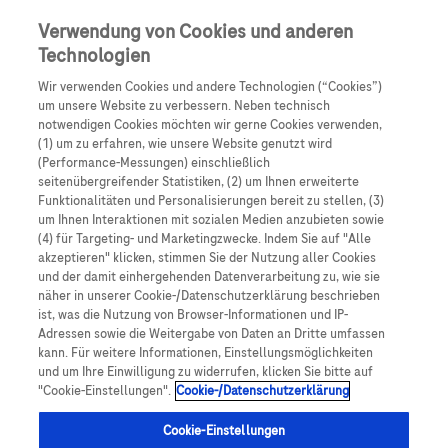
Skip to main content
0
Speisek
Verwendung von Cookies und anderen
Technologien
Produkte
Artikel
Wir verwenden Cookies und andere Technologien (“Cookies”)
um unsere Website zu verbessern. Neben technisch
notwendigen Cookies möchten wir gerne Cookies verwenden,
Es tut uns leid, aber es gibt keine Ergebnisse für:
(1) um zu erfahren, wie unsere Website genutzt wird
(Performance-Messungen) einschließlich
seitenübergreifender Statistiken, (2) um Ihnen erweiterte
Funktionalitäten und Personalisierungen bereit zu stellen, (3)
um Ihnen Interaktionen mit sozialen Medien anzubieten sowie
(4) für Targeting- und Marketingzwecke. Indem Sie auf "Alle
akzeptieren" klicken, stimmen Sie der Nutzung aller Cookies
Über Roche
und der damit einhergehenden Datenverarbeitung zu, wie sie
näher in unserer Cookie-/Datenschutzerklärung beschrieben
Impressum
ist, was die Nutzung von Browser-Informationen und IP-
Adressen sowie die Weitergabe von Daten an Dritte umfassen
Rechtliche Hinweise
kann. Für weitere Informationen, Einstellungsmöglichkeiten
und um Ihre Einwilligung zu widerrufen, klicken Sie bitte auf
"Cookie-Einstellungen".
Cookie-/Datenschutzerklärung
Datenschutz
Cookie-Einstellungen
Cookie-Einstellungen