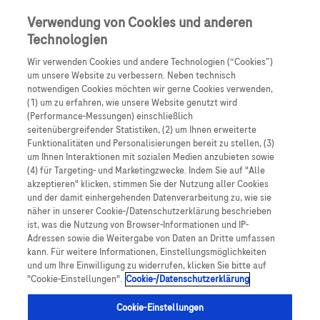
Skip to main content
0
Speisek
Verwendung von Cookies und anderen
Technologien
Produkte
Artikel
Wir verwenden Cookies und andere Technologien (“Cookies”)
um unsere Website zu verbessern. Neben technisch
notwendigen Cookies möchten wir gerne Cookies verwenden,
Es tut uns leid, aber es gibt keine Ergebnisse für:
(1) um zu erfahren, wie unsere Website genutzt wird
(Performance-Messungen) einschließlich
seitenübergreifender Statistiken, (2) um Ihnen erweiterte
Funktionalitäten und Personalisierungen bereit zu stellen, (3)
um Ihnen Interaktionen mit sozialen Medien anzubieten sowie
(4) für Targeting- und Marketingzwecke. Indem Sie auf "Alle
akzeptieren" klicken, stimmen Sie der Nutzung aller Cookies
Über Roche
und der damit einhergehenden Datenverarbeitung zu, wie sie
näher in unserer Cookie-/Datenschutzerklärung beschrieben
Impressum
ist, was die Nutzung von Browser-Informationen und IP-
Adressen sowie die Weitergabe von Daten an Dritte umfassen
Rechtliche Hinweise
kann. Für weitere Informationen, Einstellungsmöglichkeiten
und um Ihre Einwilligung zu widerrufen, klicken Sie bitte auf
"Cookie-Einstellungen".
Cookie-/Datenschutzerklärung
Datenschutz
Cookie-Einstellungen
Cookie-Einstellungen