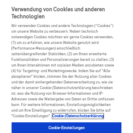
Skip to main content
0
Speisek
Verwendung von Cookies und anderen
Technologien
Produkte
Artikel
Wir verwenden Cookies und andere Technologien (“Cookies”)
um unsere Website zu verbessern. Neben technisch
notwendigen Cookies möchten wir gerne Cookies verwenden,
Es tut uns leid, aber es gibt keine Ergebnisse für:
(1) um zu erfahren, wie unsere Website genutzt wird
(Performance-Messungen) einschließlich
seitenübergreifender Statistiken, (2) um Ihnen erweiterte
Funktionalitäten und Personalisierungen bereit zu stellen, (3)
um Ihnen Interaktionen mit sozialen Medien anzubieten sowie
(4) für Targeting- und Marketingzwecke. Indem Sie auf "Alle
akzeptieren" klicken, stimmen Sie der Nutzung aller Cookies
Über Roche
und der damit einhergehenden Datenverarbeitung zu, wie sie
näher in unserer Cookie-/Datenschutzerklärung beschrieben
Impressum
ist, was die Nutzung von Browser-Informationen und IP-
Adressen sowie die Weitergabe von Daten an Dritte umfassen
Rechtliche Hinweise
kann. Für weitere Informationen, Einstellungsmöglichkeiten
und um Ihre Einwilligung zu widerrufen, klicken Sie bitte auf
"Cookie-Einstellungen".
Cookie-/Datenschutzerklärung
Datenschutz
Cookie-Einstellungen
Cookie-Einstellungen