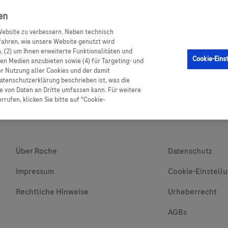
en
ebsite zu verbessern. Neben technisch
GM Sensor
Produkte
Ratgeber Diabetes
Service
ahren, wie unsere Website genutzt wird
 (2) um Ihnen erweiterte Funktionalitäten und
Cookie-Eins
alen Medien anzubieten sowie (4) für Targeting- und
er Nutzung aller Cookies und der damit
atenschutzerklärung beschrieben ist, was die
 von Daten an Dritte umfassen kann. Für weitere
rufen, klicken Sie bitte auf "Cookie-
Über Roche
Datenschutz
Impressum
Cookie-Einstell
Rechtliche Hinweise
Urheberrecht
AGBs