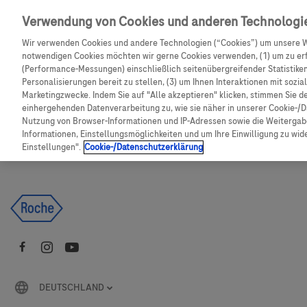
Skip to main content
Verwendung von Cookies und anderen Technologi
Wir verwenden Cookies und andere Technologien (“Cookies”) um unsere W
CGM Testsensor bestellen
C
notwendigen Cookies möchten wir gerne Cookies verwenden, (1) um zu erf
(Performance-Messungen) einschließlich seitenübergreifender Statistiken,
Personalisierungen bereit zu stellen, (3) um Ihnen Interaktionen mit sozi
Produkte
Artikel
Marketingzwecke. Indem Sie auf "Alle akzeptieren" klicken, stimmen Sie d
einhergehenden Datenverarbeitung zu, wie sie näher in unserer Cookie-/D
Nutzung von Browser-Informationen und IP-Adressen sowie die Weitergabe
Es tut uns leid, aber es gibt keine Ergebnisse für:
Informationen, Einstellungsmöglichkeiten und um Ihre Einwilligung zu wider
Einstellungen".
Cookie-/Datenschutzerklärung
DEUTSCHLAND