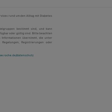
rvices rund um den Alltag mit Diabetes
Zielgruppen bestimmt sind, und kann
fügbar oder gültig sind. Bitte beachten
n Informationen übernimmt, die unter
, Regelungen, Registrierungen oder
w.roche.de/datenschutz