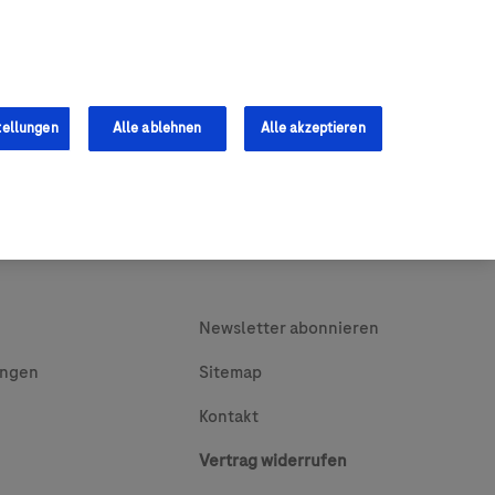
0
Shop
s
Fachkräfte
tellungen
Alle ablehnen
Alle akzeptieren
Newsletter abonnieren
ungen
Sitemap
Kontakt
Vertrag widerrufen