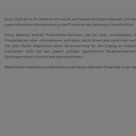
Accu-Chek.de ist Ihr Diabetes-Portal mit wertvollem Hintergrundwissen und Se
sowie hilfreichen Informationen zu den Produkten aus dem Accu-Chek Portfolio.
Diese Website enthält Produktinformationen, die für viele verschiedene 
Produktdetails oder -informationen enthalten, die in Ihrem Land sonst nicht ver
Sie, dass Roche Diagnostics keine Verantwortung für den Zugang zu solche
Umständen nicht mit den jeweils gültigen gesetzlichen Vorgehensweisen
Gepflogenheiten in Ihrem Land übereinstimmen.
Weitere Informationen zum Datenschutz bei Roche allgemein finden Sie unter:
ww