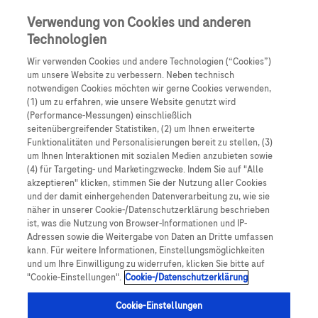
Skip to main content
0
Speisek
Verwendung von Cookies und anderen
Technologien
Produkte
Artikel
Wir verwenden Cookies und andere Technologien (“Cookies”)
um unsere Website zu verbessern. Neben technisch
notwendigen Cookies möchten wir gerne Cookies verwenden,
Es tut uns leid, aber es gibt keine Ergebnisse für:
(1) um zu erfahren, wie unsere Website genutzt wird
(Performance-Messungen) einschließlich
seitenübergreifender Statistiken, (2) um Ihnen erweiterte
Funktionalitäten und Personalisierungen bereit zu stellen, (3)
um Ihnen Interaktionen mit sozialen Medien anzubieten sowie
(4) für Targeting- und Marketingzwecke. Indem Sie auf "Alle
akzeptieren" klicken, stimmen Sie der Nutzung aller Cookies
Über Roche
und der damit einhergehenden Datenverarbeitung zu, wie sie
näher in unserer Cookie-/Datenschutzerklärung beschrieben
Impressum
ist, was die Nutzung von Browser-Informationen und IP-
Adressen sowie die Weitergabe von Daten an Dritte umfassen
Rechtliche Hinweise
kann. Für weitere Informationen, Einstellungsmöglichkeiten
und um Ihre Einwilligung zu widerrufen, klicken Sie bitte auf
"Cookie-Einstellungen".
Cookie-/Datenschutzerklärung
Datenschutz
Cookie-Einstellungen
Cookie-Einstellungen