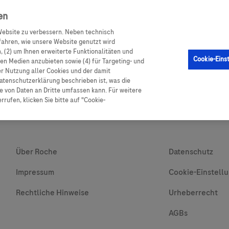
en
ebsite zu verbessern. Neben technisch
GM Sensor
Produkte
Ratgeber Diabetes
Service
ahren, wie unsere Website genutzt wird
 (2) um Ihnen erweiterte Funktionalitäten und
Cookie-Eins
alen Medien anzubieten sowie (4) für Targeting- und
er Nutzung aller Cookies und der damit
atenschutzerklärung beschrieben ist, was die
 von Daten an Dritte umfassen kann. Für weitere
rufen, klicken Sie bitte auf "Cookie-
Über Roche
Datenschutz
Impressum
Cookie-Einstell
Rechtliche Hinweise
Urheberrecht
AGBs