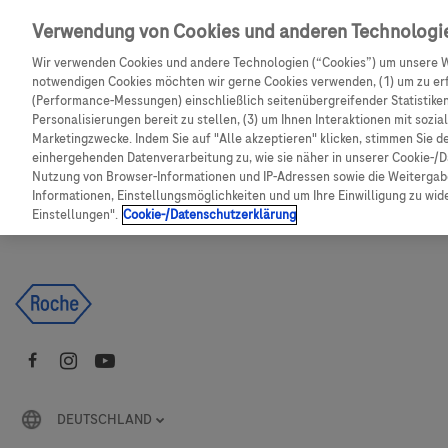
Skip to main content
Verwendung von Cookies und anderen Technologi
Wir verwenden Cookies und andere Technologien (“Cookies”) um unsere W
CGM Testsensor bestellen
C
notwendigen Cookies möchten wir gerne Cookies verwenden, (1) um zu erf
(Performance-Messungen) einschließlich seitenübergreifender Statistiken,
Personalisierungen bereit zu stellen, (3) um Ihnen Interaktionen mit sozi
Produkte
Artikel
Marketingzwecke. Indem Sie auf "Alle akzeptieren" klicken, stimmen Sie d
einhergehenden Datenverarbeitung zu, wie sie näher in unserer Cookie-/D
Nutzung von Browser-Informationen und IP-Adressen sowie die Weitergabe
Es tut uns leid, aber es gibt keine Ergebnisse für:
Informationen, Einstellungsmöglichkeiten und um Ihre Einwilligung zu wider
Einstellungen".
Cookie-/Datenschutzerklärung
DEUTSCHLAND