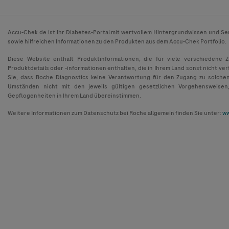
Accu-Chek.de ist Ihr Diabetes-Portal mit wertvollem Hintergrundwissen und Se
sowie hilfreichen Informationen zu den Produkten aus dem Accu-Chek Portfolio.
Diese Website enthält Produktinformationen, die für viele verschiedene 
Produktdetails oder -informationen enthalten, die in Ihrem Land sonst nicht ver
Sie, dass Roche Diagnostics keine Verantwortung für den Zugang zu solche
Umständen nicht mit den jeweils gültigen gesetzlichen Vorgehensweisen
Gepflogenheiten in Ihrem Land übereinstimmen.
Weitere Informationen zum Datenschutz bei Roche allgemein finden Sie unter:
ww