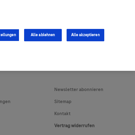
0
Shop
s
Fachkräfte
tellungen
Alle ablehnen
Alle akzeptieren
Newsletter abonnieren
ungen
Sitemap
Kontakt
Vertrag widerrufen