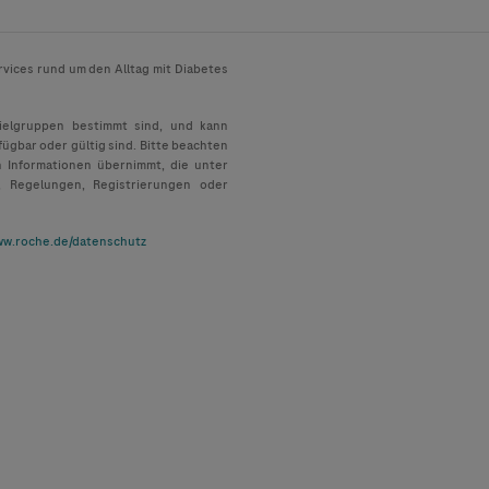
rvices rund um den Alltag mit Diabetes
Zielgruppen bestimmt sind, und kann
fügbar oder gültig sind. Bitte beachten
n Informationen übernimmt, die unter
, Regelungen, Registrierungen oder
w.roche.de/datenschutz