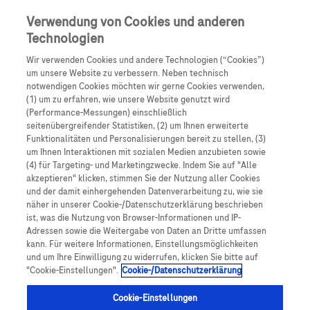
Skip to main content
0
Speisek
Verwendung von Cookies und anderen
Technologien
Produkte
Artikel
Wir verwenden Cookies und andere Technologien (“Cookies”)
um unsere Website zu verbessern. Neben technisch
notwendigen Cookies möchten wir gerne Cookies verwenden,
Es tut uns leid, aber es gibt keine Ergebnisse für:
(1) um zu erfahren, wie unsere Website genutzt wird
(Performance-Messungen) einschließlich
seitenübergreifender Statistiken, (2) um Ihnen erweiterte
Funktionalitäten und Personalisierungen bereit zu stellen, (3)
um Ihnen Interaktionen mit sozialen Medien anzubieten sowie
(4) für Targeting- und Marketingzwecke. Indem Sie auf "Alle
akzeptieren" klicken, stimmen Sie der Nutzung aller Cookies
Über Roche
und der damit einhergehenden Datenverarbeitung zu, wie sie
näher in unserer Cookie-/Datenschutzerklärung beschrieben
Impressum
ist, was die Nutzung von Browser-Informationen und IP-
Adressen sowie die Weitergabe von Daten an Dritte umfassen
Rechtliche Hinweise
kann. Für weitere Informationen, Einstellungsmöglichkeiten
und um Ihre Einwilligung zu widerrufen, klicken Sie bitte auf
"Cookie-Einstellungen".
Cookie-/Datenschutzerklärung
Datenschutz
Cookie-Einstellungen
Cookie-Einstellungen