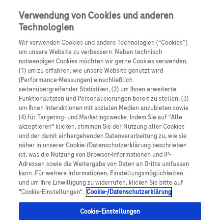
Skip to main content
0
Speisek
Verwendung von Cookies und anderen
Technologien
Produkte
Artikel
Wir verwenden Cookies und andere Technologien (“Cookies”)
um unsere Website zu verbessern. Neben technisch
notwendigen Cookies möchten wir gerne Cookies verwenden,
Es tut uns leid, aber es gibt keine Ergebnisse für:
(1) um zu erfahren, wie unsere Website genutzt wird
(Performance-Messungen) einschließlich
seitenübergreifender Statistiken, (2) um Ihnen erweiterte
Funktionalitäten und Personalisierungen bereit zu stellen, (3)
um Ihnen Interaktionen mit sozialen Medien anzubieten sowie
(4) für Targeting- und Marketingzwecke. Indem Sie auf "Alle
akzeptieren" klicken, stimmen Sie der Nutzung aller Cookies
Über Roche
und der damit einhergehenden Datenverarbeitung zu, wie sie
näher in unserer Cookie-/Datenschutzerklärung beschrieben
Impressum
ist, was die Nutzung von Browser-Informationen und IP-
Adressen sowie die Weitergabe von Daten an Dritte umfassen
Rechtliche Hinweise
kann. Für weitere Informationen, Einstellungsmöglichkeiten
und um Ihre Einwilligung zu widerrufen, klicken Sie bitte auf
"Cookie-Einstellungen".
Cookie-/Datenschutzerklärung
Datenschutz
Cookie-Einstellungen
Cookie-Einstellungen