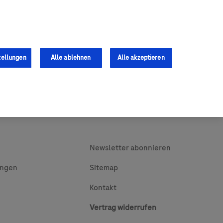
0
Shop
s
Fachkräfte
tellungen
Alle ablehnen
Alle akzeptieren
Newsletter abonnieren
ungen
Sitemap
Kontakt
Vertrag widerrufen