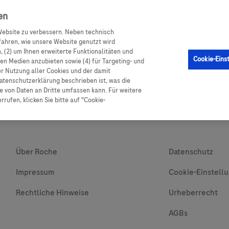
en
ebsite zu verbessern. Neben technisch
GM Sensor
Produkte
Ratgeber Diabetes
Service
ahren, wie unsere Website genutzt wird
 (2) um Ihnen erweiterte Funktionalitäten und
Cookie-Eins
alen Medien anzubieten sowie (4) für Targeting- und
er Nutzung aller Cookies und der damit
atenschutzerklärung beschrieben ist, was die
 von Daten an Dritte umfassen kann. Für weitere
rufen, klicken Sie bitte auf "Cookie-
Über Roche
Datenschutz
Impressum
Cookie-Einstell
Rechtliche Hinweise
Urheberrecht
AGBs