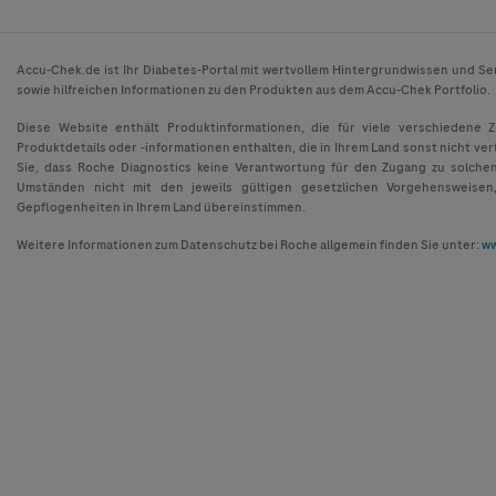
Accu-Chek.de ist Ihr Diabetes-Portal mit wertvollem Hintergrundwissen und Se
sowie hilfreichen Informationen zu den Produkten aus dem Accu-Chek Portfolio.
Diese Website enthält Produktinformationen, die für viele verschiedene 
Produktdetails oder -informationen enthalten, die in Ihrem Land sonst nicht ver
Sie, dass Roche Diagnostics keine Verantwortung für den Zugang zu solche
Umständen nicht mit den jeweils gültigen gesetzlichen Vorgehensweisen
Gepflogenheiten in Ihrem Land übereinstimmen.
Weitere Informationen zum Datenschutz bei Roche allgemein finden Sie unter:
ww