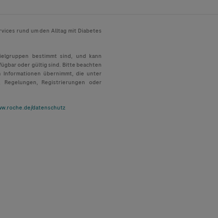
rvices rund um den Alltag mit Diabetes
Zielgruppen bestimmt sind, und kann
fügbar oder gültig sind. Bitte beachten
n Informationen übernimmt, die unter
, Regelungen, Registrierungen oder
w.roche.de/datenschutz