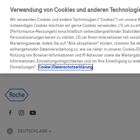
Skip to main content
Verwendung von Cookies und anderen Technologi
Wir verwenden Cookies und andere Technologien (“Cookies”) um unsere W
CGM Testsensor bestellen
C
notwendigen Cookies möchten wir gerne Cookies verwenden, (1) um zu erf
(Performance-Messungen) einschließlich seitenübergreifender Statistiken,
Personalisierungen bereit zu stellen, (3) um Ihnen Interaktionen mit sozi
Produkte
Artikel
Marketingzwecke. Indem Sie auf "Alle akzeptieren" klicken, stimmen Sie d
einhergehenden Datenverarbeitung zu, wie sie näher in unserer Cookie-/D
Nutzung von Browser-Informationen und IP-Adressen sowie die Weitergabe
Es tut uns leid, aber es gibt keine Ergebnisse für:
Informationen, Einstellungsmöglichkeiten und um Ihre Einwilligung zu wider
Einstellungen".
Cookie-/Datenschutzerklärung
DEUTSCHLAND