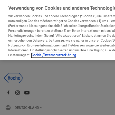
Skip to main content
Verwendung von Cookies und anderen Technologi
Wir verwenden Cookies und andere Technologien (“Cookies”) um unsere W
CGM Testsensor bestellen
C
notwendigen Cookies möchten wir gerne Cookies verwenden, (1) um zu erf
(Performance-Messungen) einschließlich seitenübergreifender Statistiken,
Personalisierungen bereit zu stellen, (3) um Ihnen Interaktionen mit sozi
Produkte
Artikel
Marketingzwecke. Indem Sie auf "Alle akzeptieren" klicken, stimmen Sie d
einhergehenden Datenverarbeitung zu, wie sie näher in unserer Cookie-/D
Nutzung von Browser-Informationen und IP-Adressen sowie die Weitergabe
Es tut uns leid, aber es gibt keine Ergebnisse für:
Informationen, Einstellungsmöglichkeiten und um Ihre Einwilligung zu wider
Einstellungen".
Cookie-/Datenschutzerklärung
DEUTSCHLAND