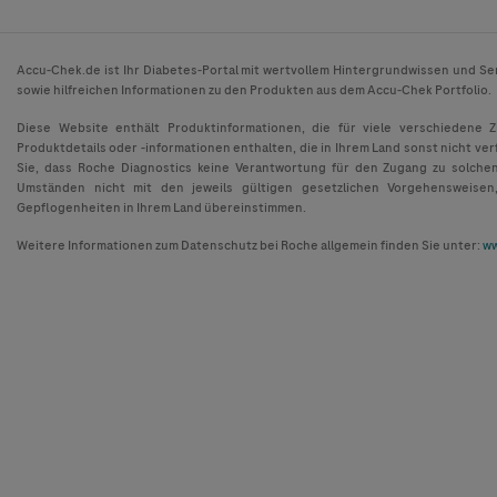
Accu-Chek.de ist Ihr Diabetes-Portal mit wertvollem Hintergrundwissen und Se
sowie hilfreichen Informationen zu den Produkten aus dem Accu-Chek Portfolio.
Diese Website enthält Produktinformationen, die für viele verschiedene 
Produktdetails oder -informationen enthalten, die in Ihrem Land sonst nicht ver
Sie, dass Roche Diagnostics keine Verantwortung für den Zugang zu solche
Umständen nicht mit den jeweils gültigen gesetzlichen Vorgehensweisen
Gepflogenheiten in Ihrem Land übereinstimmen.
Weitere Informationen zum Datenschutz bei Roche allgemein finden Sie unter:
ww