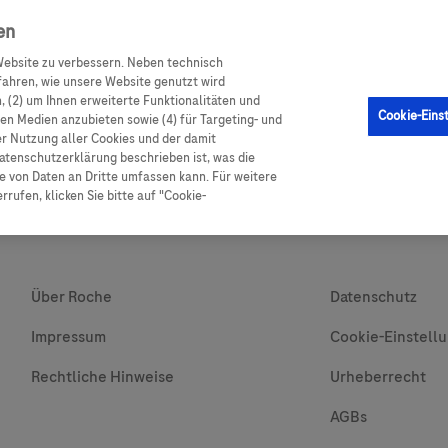
en
ebsite zu verbessern. Neben technisch
GM Sensor
Produkte
Ratgeber Diabetes
Service
ahren, wie unsere Website genutzt wird
 (2) um Ihnen erweiterte Funktionalitäten und
Cookie-Eins
alen Medien anzubieten sowie (4) für Targeting- und
er Nutzung aller Cookies und der damit
atenschutzerklärung beschrieben ist, was die
 von Daten an Dritte umfassen kann. Für weitere
rufen, klicken Sie bitte auf "Cookie-
Über Roche
Datenschutz
Impressum
Cookie-Einstell
Rechtliche Hinweise
Urheberrecht
AGBs