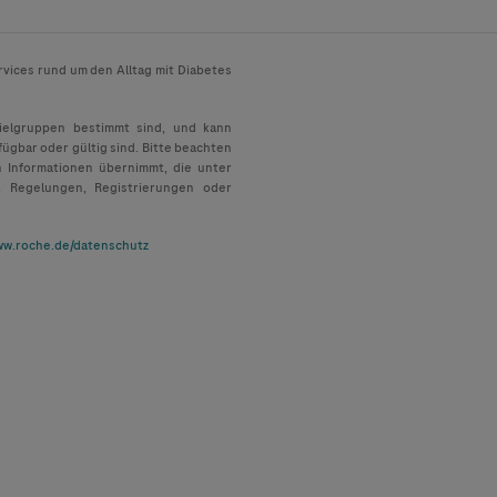
rvices rund um den Alltag mit Diabetes
Zielgruppen bestimmt sind, und kann
fügbar oder gültig sind. Bitte beachten
n Informationen übernimmt, die unter
, Regelungen, Registrierungen oder
w.roche.de/datenschutz