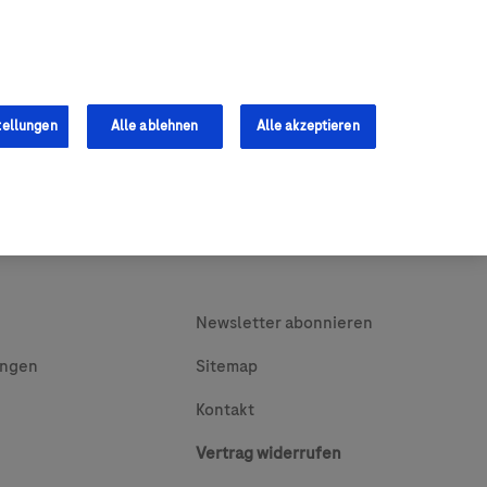
0
Shop
s
Fachkräfte
tellungen
Alle ablehnen
Alle akzeptieren
Newsletter abonnieren
ungen
Sitemap
Kontakt
Vertrag widerrufen