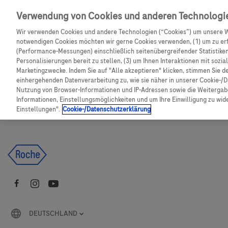
Skip to main content
Verwendung von Cookies und anderen Technologi
Wir verwenden Cookies und andere Technologien (“Cookies”) um unsere W
CGM Testsensor bestellen
C
notwendigen Cookies möchten wir gerne Cookies verwenden, (1) um zu erf
(Performance-Messungen) einschließlich seitenübergreifender Statistiken,
Personalisierungen bereit zu stellen, (3) um Ihnen Interaktionen mit sozi
Produkte
Artikel
Marketingzwecke. Indem Sie auf "Alle akzeptieren" klicken, stimmen Sie d
einhergehenden Datenverarbeitung zu, wie sie näher in unserer Cookie-/D
Nutzung von Browser-Informationen und IP-Adressen sowie die Weitergabe
Es tut uns leid, aber es gibt keine Ergebnisse für:
Informationen, Einstellungsmöglichkeiten und um Ihre Einwilligung zu wider
Einstellungen".
Cookie-/Datenschutzerklärung
DEUTSCHLAND