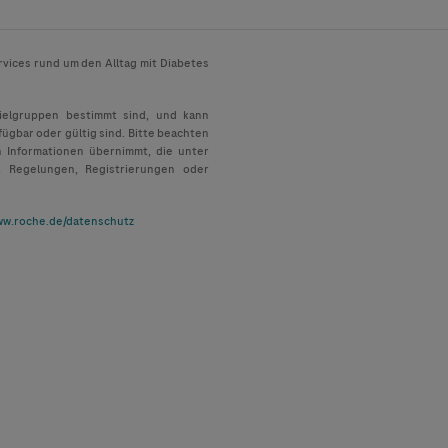
rvices rund um den Alltag mit Diabetes
Zielgruppen bestimmt sind, und kann
fügbar oder gültig sind. Bitte beachten
n Informationen übernimmt, die unter
, Regelungen, Registrierungen oder
w.roche.de/datenschutz