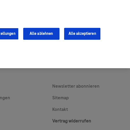
0
Shop
s
Fachkräfte
tellungen
Alle ablehnen
Alle akzeptieren
Newsletter abonnieren
ungen
Sitemap
Kontakt
Vertrag widerrufen