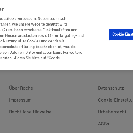
en
ebsite zu verbessern. Neben technisch
GM Sensor
Produkte
Ratgeber Diabetes
Service
ahren, wie unsere Website genutzt wird
 (2) um Ihnen erweiterte Funktionalitäten und
Cookie-Eins
alen Medien anzubieten sowie (4) für Targeting- und
er Nutzung aller Cookies und der damit
atenschutzerklärung beschrieben ist, was die
 von Daten an Dritte umfassen kann. Für weitere
rufen, klicken Sie bitte auf "Cookie-
Über Roche
Datenschutz
Impressum
Cookie-Einstell
Rechtliche Hinweise
Urheberrecht
AGBs