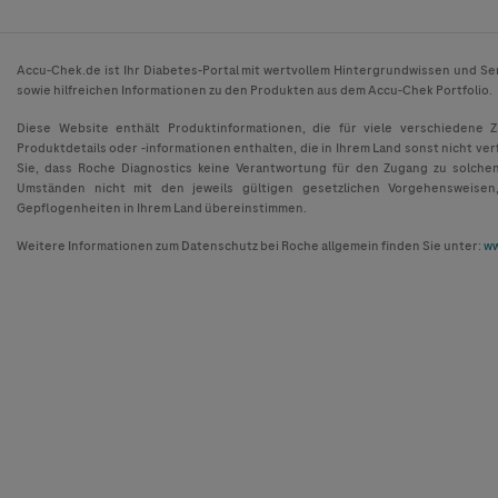
Accu-Chek.de ist Ihr Diabetes-Portal mit wertvollem Hintergrundwissen und Se
sowie hilfreichen Informationen zu den Produkten aus dem Accu-Chek Portfolio.
Diese Website enthält Produktinformationen, die für viele verschiedene 
Produktdetails oder -informationen enthalten, die in Ihrem Land sonst nicht ver
Sie, dass Roche Diagnostics keine Verantwortung für den Zugang zu solche
Umständen nicht mit den jeweils gültigen gesetzlichen Vorgehensweisen
Gepflogenheiten in Ihrem Land übereinstimmen.
Weitere Informationen zum Datenschutz bei Roche allgemein finden Sie unter:
ww