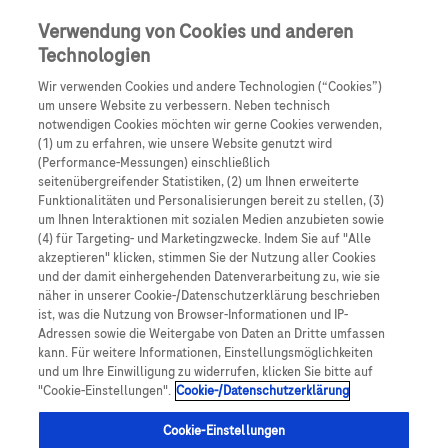
Skip to main content
0
Speisek
Verwendung von Cookies und anderen
Technologien
Produkte
Artikel
Wir verwenden Cookies und andere Technologien (“Cookies”)
um unsere Website zu verbessern. Neben technisch
notwendigen Cookies möchten wir gerne Cookies verwenden,
Es tut uns leid, aber es gibt keine Ergebnisse für:
(1) um zu erfahren, wie unsere Website genutzt wird
(Performance-Messungen) einschließlich
seitenübergreifender Statistiken, (2) um Ihnen erweiterte
Funktionalitäten und Personalisierungen bereit zu stellen, (3)
um Ihnen Interaktionen mit sozialen Medien anzubieten sowie
(4) für Targeting- und Marketingzwecke. Indem Sie auf "Alle
akzeptieren" klicken, stimmen Sie der Nutzung aller Cookies
Über Roche
und der damit einhergehenden Datenverarbeitung zu, wie sie
näher in unserer Cookie-/Datenschutzerklärung beschrieben
Impressum
ist, was die Nutzung von Browser-Informationen und IP-
Adressen sowie die Weitergabe von Daten an Dritte umfassen
Rechtliche Hinweise
kann. Für weitere Informationen, Einstellungsmöglichkeiten
und um Ihre Einwilligung zu widerrufen, klicken Sie bitte auf
"Cookie-Einstellungen".
Cookie-/Datenschutzerklärung
Datenschutz
Cookie-Einstellungen
Cookie-Einstellungen