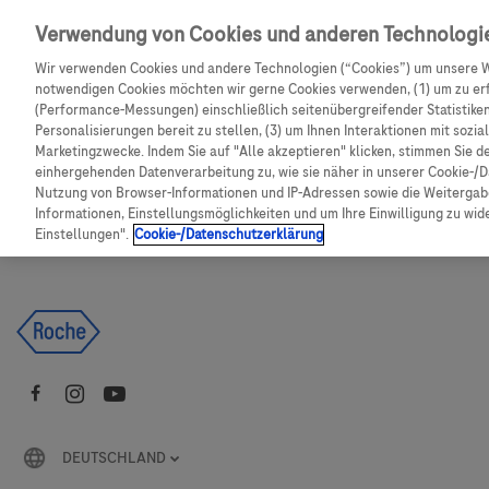
Skip to main content
Verwendung von Cookies und anderen Technologi
Wir verwenden Cookies und andere Technologien (“Cookies”) um unsere W
CGM Testsensor bestellen
C
notwendigen Cookies möchten wir gerne Cookies verwenden, (1) um zu erf
(Performance-Messungen) einschließlich seitenübergreifender Statistiken,
Personalisierungen bereit zu stellen, (3) um Ihnen Interaktionen mit sozi
Produkte
Artikel
Marketingzwecke. Indem Sie auf "Alle akzeptieren" klicken, stimmen Sie d
einhergehenden Datenverarbeitung zu, wie sie näher in unserer Cookie-/D
Nutzung von Browser-Informationen und IP-Adressen sowie die Weitergabe
Es tut uns leid, aber es gibt keine Ergebnisse für:
Informationen, Einstellungsmöglichkeiten und um Ihre Einwilligung zu wider
Einstellungen".
Cookie-/Datenschutzerklärung
DEUTSCHLAND