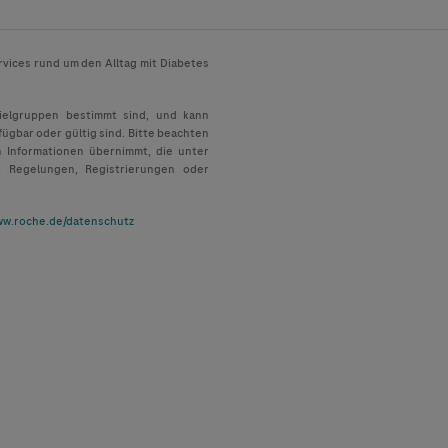
rvices rund um den Alltag mit Diabetes
Zielgruppen bestimmt sind, und kann
fügbar oder gültig sind. Bitte beachten
n Informationen übernimmt, die unter
, Regelungen, Registrierungen oder
w.roche.de/datenschutz