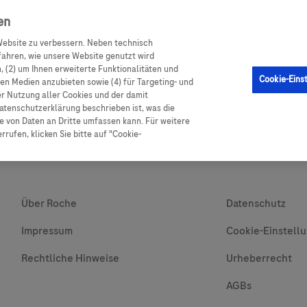
en
ebsite zu verbessern. Neben technisch
GM Sensor
Produkte
Ratgeber Diabetes
Service
ahren, wie unsere Website genutzt wird
 (2) um Ihnen erweiterte Funktionalitäten und
Cookie-Eins
alen Medien anzubieten sowie (4) für Targeting- und
er Nutzung aller Cookies und der damit
atenschutzerklärung beschrieben ist, was die
 von Daten an Dritte umfassen kann. Für weitere
rufen, klicken Sie bitte auf "Cookie-
Über Roche
Datenschutz
Impressum
Cookie-Einstell
Rechtliche Hinweise
Urheberrecht
AGBs