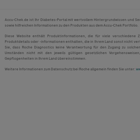
Accu-Chek.de ist Ihr Diabetes-Portal mit wertvollem Hintergrundwissen und Se
sowie hilfreichen Informationen zu den Produkten aus dem Accu-Chek Portfolio.
Diese Website enthält Produktinformationen, die für viele verschiedene 
Produktdetails oder -informationen enthalten, die in Ihrem Land sonst nicht ver
Sie, dass Roche Diagnostics keine Verantwortung für den Zugang zu solche
Umständen nicht mit den jeweils gültigen gesetzlichen Vorgehensweisen
Gepflogenheiten in Ihrem Land übereinstimmen.
Weitere Informationen zum Datenschutz bei Roche allgemein finden Sie unter:
ww