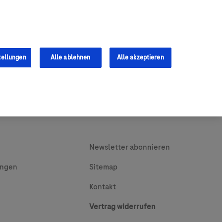
0
Shop
s
Fachkräfte
tellungen
Alle ablehnen
Alle akzeptieren
Newsletter abonnieren
ungen
Sitemap
Kontakt
Vertrag widerrufen