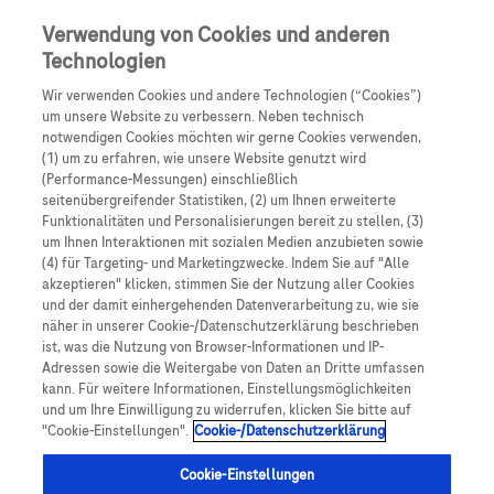
Skip to main content
0
Speisek
Verwendung von Cookies und anderen
Technologien
Produkte
Artikel
Wir verwenden Cookies und andere Technologien (“Cookies”)
um unsere Website zu verbessern. Neben technisch
notwendigen Cookies möchten wir gerne Cookies verwenden,
Es tut uns leid, aber es gibt keine Ergebnisse für:
(1) um zu erfahren, wie unsere Website genutzt wird
(Performance-Messungen) einschließlich
seitenübergreifender Statistiken, (2) um Ihnen erweiterte
Funktionalitäten und Personalisierungen bereit zu stellen, (3)
um Ihnen Interaktionen mit sozialen Medien anzubieten sowie
(4) für Targeting- und Marketingzwecke. Indem Sie auf "Alle
akzeptieren" klicken, stimmen Sie der Nutzung aller Cookies
Über Roche
und der damit einhergehenden Datenverarbeitung zu, wie sie
näher in unserer Cookie-/Datenschutzerklärung beschrieben
Impressum
ist, was die Nutzung von Browser-Informationen und IP-
Adressen sowie die Weitergabe von Daten an Dritte umfassen
Rechtliche Hinweise
kann. Für weitere Informationen, Einstellungsmöglichkeiten
und um Ihre Einwilligung zu widerrufen, klicken Sie bitte auf
"Cookie-Einstellungen".
Cookie-/Datenschutzerklärung
Datenschutz
Cookie-Einstellungen
Cookie-Einstellungen