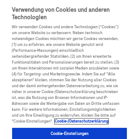
Skip to main content
0
Speisek
Verwendung von Cookies und anderen
Technologien
Produkte
Artikel
Wir verwenden Cookies und andere Technologien (“Cookies”)
um unsere Website zu verbessern. Neben technisch
notwendigen Cookies möchten wir gerne Cookies verwenden,
Es tut uns leid, aber es gibt keine Ergebnisse für:
(1) um zu erfahren, wie unsere Website genutzt wird
(Performance-Messungen) einschließlich
seitenübergreifender Statistiken, (2) um Ihnen erweiterte
Funktionalitäten und Personalisierungen bereit zu stellen, (3)
um Ihnen Interaktionen mit sozialen Medien anzubieten sowie
(4) für Targeting- und Marketingzwecke. Indem Sie auf "Alle
akzeptieren" klicken, stimmen Sie der Nutzung aller Cookies
Über Roche
und der damit einhergehenden Datenverarbeitung zu, wie sie
näher in unserer Cookie-/Datenschutzerklärung beschrieben
Impressum
ist, was die Nutzung von Browser-Informationen und IP-
Adressen sowie die Weitergabe von Daten an Dritte umfassen
Rechtliche Hinweise
kann. Für weitere Informationen, Einstellungsmöglichkeiten
und um Ihre Einwilligung zu widerrufen, klicken Sie bitte auf
"Cookie-Einstellungen".
Cookie-/Datenschutzerklärung
Datenschutz
Cookie-Einstellungen
Cookie-Einstellungen