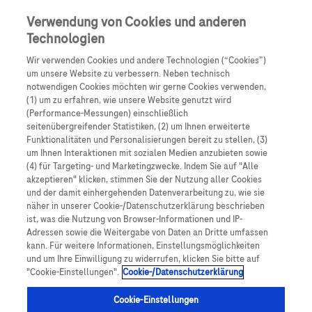
Skip to main content
0
Speisek
Verwendung von Cookies und anderen
Technologien
Produkte
Artikel
Wir verwenden Cookies und andere Technologien (“Cookies”)
um unsere Website zu verbessern. Neben technisch
notwendigen Cookies möchten wir gerne Cookies verwenden,
Es tut uns leid, aber es gibt keine Ergebnisse für:
(1) um zu erfahren, wie unsere Website genutzt wird
(Performance-Messungen) einschließlich
seitenübergreifender Statistiken, (2) um Ihnen erweiterte
Funktionalitäten und Personalisierungen bereit zu stellen, (3)
um Ihnen Interaktionen mit sozialen Medien anzubieten sowie
(4) für Targeting- und Marketingzwecke. Indem Sie auf "Alle
akzeptieren" klicken, stimmen Sie der Nutzung aller Cookies
Über Roche
und der damit einhergehenden Datenverarbeitung zu, wie sie
näher in unserer Cookie-/Datenschutzerklärung beschrieben
Impressum
ist, was die Nutzung von Browser-Informationen und IP-
Adressen sowie die Weitergabe von Daten an Dritte umfassen
Rechtliche Hinweise
kann. Für weitere Informationen, Einstellungsmöglichkeiten
und um Ihre Einwilligung zu widerrufen, klicken Sie bitte auf
"Cookie-Einstellungen".
Cookie-/Datenschutzerklärung
Datenschutz
Cookie-Einstellungen
Cookie-Einstellungen