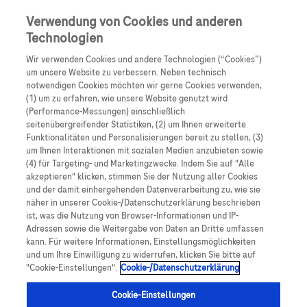
Skip to main content
0
Speisek
Verwendung von Cookies und anderen
Technologien
Produkte
Artikel
Wir verwenden Cookies und andere Technologien (“Cookies”)
um unsere Website zu verbessern. Neben technisch
notwendigen Cookies möchten wir gerne Cookies verwenden,
Es tut uns leid, aber es gibt keine Ergebnisse für:
(1) um zu erfahren, wie unsere Website genutzt wird
(Performance-Messungen) einschließlich
seitenübergreifender Statistiken, (2) um Ihnen erweiterte
Funktionalitäten und Personalisierungen bereit zu stellen, (3)
um Ihnen Interaktionen mit sozialen Medien anzubieten sowie
(4) für Targeting- und Marketingzwecke. Indem Sie auf "Alle
akzeptieren" klicken, stimmen Sie der Nutzung aller Cookies
Über Roche
und der damit einhergehenden Datenverarbeitung zu, wie sie
näher in unserer Cookie-/Datenschutzerklärung beschrieben
Impressum
ist, was die Nutzung von Browser-Informationen und IP-
Adressen sowie die Weitergabe von Daten an Dritte umfassen
Rechtliche Hinweise
kann. Für weitere Informationen, Einstellungsmöglichkeiten
und um Ihre Einwilligung zu widerrufen, klicken Sie bitte auf
"Cookie-Einstellungen".
Cookie-/Datenschutzerklärung
Datenschutz
Cookie-Einstellungen
Cookie-Einstellungen