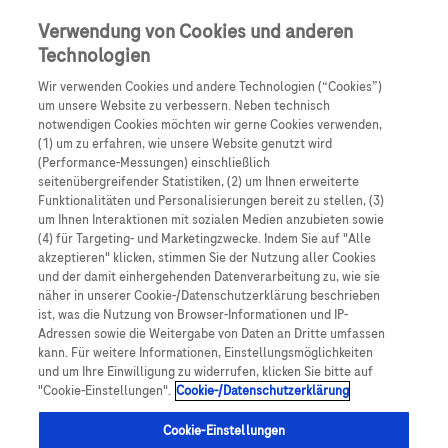
Skip to main content
0
Speisek
Verwendung von Cookies und anderen
Technologien
Produkte
Artikel
Wir verwenden Cookies und andere Technologien (“Cookies”)
um unsere Website zu verbessern. Neben technisch
notwendigen Cookies möchten wir gerne Cookies verwenden,
Es tut uns leid, aber es gibt keine Ergebnisse für:
(1) um zu erfahren, wie unsere Website genutzt wird
(Performance-Messungen) einschließlich
seitenübergreifender Statistiken, (2) um Ihnen erweiterte
Funktionalitäten und Personalisierungen bereit zu stellen, (3)
um Ihnen Interaktionen mit sozialen Medien anzubieten sowie
(4) für Targeting- und Marketingzwecke. Indem Sie auf "Alle
akzeptieren" klicken, stimmen Sie der Nutzung aller Cookies
Über Roche
und der damit einhergehenden Datenverarbeitung zu, wie sie
näher in unserer Cookie-/Datenschutzerklärung beschrieben
Impressum
ist, was die Nutzung von Browser-Informationen und IP-
Adressen sowie die Weitergabe von Daten an Dritte umfassen
Rechtliche Hinweise
kann. Für weitere Informationen, Einstellungsmöglichkeiten
und um Ihre Einwilligung zu widerrufen, klicken Sie bitte auf
"Cookie-Einstellungen".
Cookie-/Datenschutzerklärung
Datenschutz
Cookie-Einstellungen
Cookie-Einstellungen