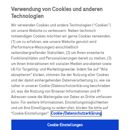
Skip to main content
0
Speisek
Verwendung von Cookies und anderen
Technologien
Produkte
Artikel
Wir verwenden Cookies und andere Technologien (“Cookies”)
um unsere Website zu verbessern. Neben technisch
notwendigen Cookies möchten wir gerne Cookies verwenden,
Es tut uns leid, aber es gibt keine Ergebnisse für:
(1) um zu erfahren, wie unsere Website genutzt wird
(Performance-Messungen) einschließlich
seitenübergreifender Statistiken, (2) um Ihnen erweiterte
Funktionalitäten und Personalisierungen bereit zu stellen, (3)
um Ihnen Interaktionen mit sozialen Medien anzubieten sowie
(4) für Targeting- und Marketingzwecke. Indem Sie auf "Alle
akzeptieren" klicken, stimmen Sie der Nutzung aller Cookies
Über Roche
und der damit einhergehenden Datenverarbeitung zu, wie sie
näher in unserer Cookie-/Datenschutzerklärung beschrieben
Impressum
ist, was die Nutzung von Browser-Informationen und IP-
Adressen sowie die Weitergabe von Daten an Dritte umfassen
Rechtliche Hinweise
kann. Für weitere Informationen, Einstellungsmöglichkeiten
und um Ihre Einwilligung zu widerrufen, klicken Sie bitte auf
"Cookie-Einstellungen".
Cookie-/Datenschutzerklärung
Datenschutz
Cookie-Einstellungen
Cookie-Einstellungen