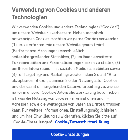
Skip to main content
0
Speisek
Verwendung von Cookies und anderen
Technologien
Produkte
Artikel
Wir verwenden Cookies und andere Technologien (“Cookies”)
um unsere Website zu verbessern. Neben technisch
notwendigen Cookies möchten wir gerne Cookies verwenden,
Es tut uns leid, aber es gibt keine Ergebnisse für:
(1) um zu erfahren, wie unsere Website genutzt wird
(Performance-Messungen) einschließlich
seitenübergreifender Statistiken, (2) um Ihnen erweiterte
Funktionalitäten und Personalisierungen bereit zu stellen, (3)
um Ihnen Interaktionen mit sozialen Medien anzubieten sowie
(4) für Targeting- und Marketingzwecke. Indem Sie auf "Alle
akzeptieren" klicken, stimmen Sie der Nutzung aller Cookies
Über Roche
und der damit einhergehenden Datenverarbeitung zu, wie sie
näher in unserer Cookie-/Datenschutzerklärung beschrieben
Impressum
ist, was die Nutzung von Browser-Informationen und IP-
Adressen sowie die Weitergabe von Daten an Dritte umfassen
Rechtliche Hinweise
kann. Für weitere Informationen, Einstellungsmöglichkeiten
und um Ihre Einwilligung zu widerrufen, klicken Sie bitte auf
"Cookie-Einstellungen".
Cookie-/Datenschutzerklärung
Datenschutz
Cookie-Einstellungen
Cookie-Einstellungen