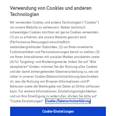
Skip to main content
0
Speisek
Verwendung von Cookies und anderen
Technologien
Produkte
Artikel
Wir verwenden Cookies und andere Technologien (“Cookies”)
um unsere Website zu verbessern. Neben technisch
notwendigen Cookies möchten wir gerne Cookies verwenden,
Es tut uns leid, aber es gibt keine Ergebnisse für:
(1) um zu erfahren, wie unsere Website genutzt wird
(Performance-Messungen) einschließlich
seitenübergreifender Statistiken, (2) um Ihnen erweiterte
Funktionalitäten und Personalisierungen bereit zu stellen, (3)
um Ihnen Interaktionen mit sozialen Medien anzubieten sowie
(4) für Targeting- und Marketingzwecke. Indem Sie auf "Alle
akzeptieren" klicken, stimmen Sie der Nutzung aller Cookies
Über Roche
und der damit einhergehenden Datenverarbeitung zu, wie sie
näher in unserer Cookie-/Datenschutzerklärung beschrieben
Impressum
ist, was die Nutzung von Browser-Informationen und IP-
Adressen sowie die Weitergabe von Daten an Dritte umfassen
Rechtliche Hinweise
kann. Für weitere Informationen, Einstellungsmöglichkeiten
und um Ihre Einwilligung zu widerrufen, klicken Sie bitte auf
"Cookie-Einstellungen".
Cookie-/Datenschutzerklärung
Datenschutz
Cookie-Einstellungen
Cookie-Einstellungen