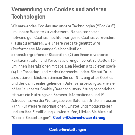
Skip to main content
0
Speisek
Verwendung von Cookies und anderen
Technologien
Produkte
Artikel
Wir verwenden Cookies und andere Technologien (“Cookies”)
um unsere Website zu verbessern. Neben technisch
notwendigen Cookies möchten wir gerne Cookies verwenden,
Es tut uns leid, aber es gibt keine Ergebnisse für:
(1) um zu erfahren, wie unsere Website genutzt wird
(Performance-Messungen) einschließlich
seitenübergreifender Statistiken, (2) um Ihnen erweiterte
Funktionalitäten und Personalisierungen bereit zu stellen, (3)
um Ihnen Interaktionen mit sozialen Medien anzubieten sowie
(4) für Targeting- und Marketingzwecke. Indem Sie auf "Alle
akzeptieren" klicken, stimmen Sie der Nutzung aller Cookies
Über Roche
und der damit einhergehenden Datenverarbeitung zu, wie sie
näher in unserer Cookie-/Datenschutzerklärung beschrieben
Impressum
ist, was die Nutzung von Browser-Informationen und IP-
Adressen sowie die Weitergabe von Daten an Dritte umfassen
Rechtliche Hinweise
kann. Für weitere Informationen, Einstellungsmöglichkeiten
und um Ihre Einwilligung zu widerrufen, klicken Sie bitte auf
"Cookie-Einstellungen".
Cookie-/Datenschutzerklärung
Datenschutz
Cookie-Einstellungen
Cookie-Einstellungen