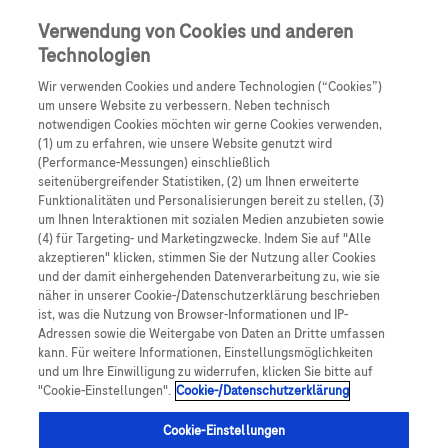
Skip to main content
0
Speisek
Verwendung von Cookies und anderen
Technologien
Produkte
Artikel
Wir verwenden Cookies und andere Technologien (“Cookies”)
um unsere Website zu verbessern. Neben technisch
notwendigen Cookies möchten wir gerne Cookies verwenden,
Es tut uns leid, aber es gibt keine Ergebnisse für:
(1) um zu erfahren, wie unsere Website genutzt wird
(Performance-Messungen) einschließlich
seitenübergreifender Statistiken, (2) um Ihnen erweiterte
Funktionalitäten und Personalisierungen bereit zu stellen, (3)
um Ihnen Interaktionen mit sozialen Medien anzubieten sowie
(4) für Targeting- und Marketingzwecke. Indem Sie auf "Alle
akzeptieren" klicken, stimmen Sie der Nutzung aller Cookies
Über Roche
und der damit einhergehenden Datenverarbeitung zu, wie sie
näher in unserer Cookie-/Datenschutzerklärung beschrieben
Impressum
ist, was die Nutzung von Browser-Informationen und IP-
Adressen sowie die Weitergabe von Daten an Dritte umfassen
Rechtliche Hinweise
kann. Für weitere Informationen, Einstellungsmöglichkeiten
und um Ihre Einwilligung zu widerrufen, klicken Sie bitte auf
"Cookie-Einstellungen".
Cookie-/Datenschutzerklärung
Datenschutz
Cookie-Einstellungen
Cookie-Einstellungen