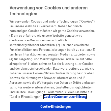
Skip to main content
0
Speisek
Verwendung von Cookies und anderen
Technologien
Produkte
Artikel
Wir verwenden Cookies und andere Technologien (“Cookies”)
um unsere Website zu verbessern. Neben technisch
notwendigen Cookies möchten wir gerne Cookies verwenden,
Es tut uns leid, aber es gibt keine Ergebnisse für:
(1) um zu erfahren, wie unsere Website genutzt wird
(Performance-Messungen) einschließlich
seitenübergreifender Statistiken, (2) um Ihnen erweiterte
Funktionalitäten und Personalisierungen bereit zu stellen, (3)
um Ihnen Interaktionen mit sozialen Medien anzubieten sowie
(4) für Targeting- und Marketingzwecke. Indem Sie auf "Alle
akzeptieren" klicken, stimmen Sie der Nutzung aller Cookies
Über Roche
und der damit einhergehenden Datenverarbeitung zu, wie sie
näher in unserer Cookie-/Datenschutzerklärung beschrieben
Impressum
ist, was die Nutzung von Browser-Informationen und IP-
Adressen sowie die Weitergabe von Daten an Dritte umfassen
Rechtliche Hinweise
kann. Für weitere Informationen, Einstellungsmöglichkeiten
und um Ihre Einwilligung zu widerrufen, klicken Sie bitte auf
"Cookie-Einstellungen".
Cookie-/Datenschutzerklärung
Datenschutz
Cookie-Einstellungen
Cookie-Einstellungen