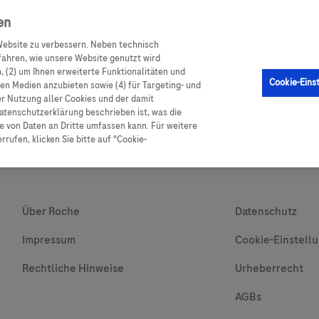
en
ebsite zu verbessern. Neben technisch
GM Sensor
Produkte
Ratgeber Diabetes
Service
ahren, wie unsere Website genutzt wird
 (2) um Ihnen erweiterte Funktionalitäten und
Cookie-Eins
alen Medien anzubieten sowie (4) für Targeting- und
er Nutzung aller Cookies und der damit
atenschutzerklärung beschrieben ist, was die
 von Daten an Dritte umfassen kann. Für weitere
rufen, klicken Sie bitte auf "Cookie-
Über Roche
Datenschutz
Impressum
Cookie-Einstell
Rechtliche Hinweise
Urheberrecht
AGBs