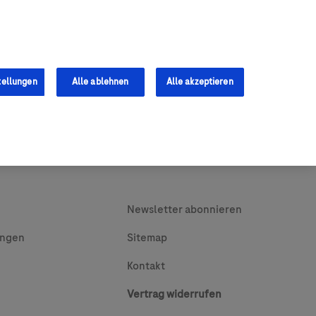
0
Shop
s
Fachkräfte
tellungen
Alle ablehnen
Alle akzeptieren
Newsletter abonnieren
ungen
Sitemap
Kontakt
Vertrag widerrufen