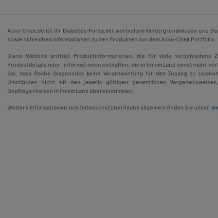
Accu-Chek.de ist Ihr Diabetes-Portal mit wertvollem Hintergrundwissen und Se
sowie hilfreichen Informationen zu den Produkten aus dem Accu-Chek Portfolio.
Diese Website enthält Produktinformationen, die für viele verschiedene 
Produktdetails oder -informationen enthalten, die in Ihrem Land sonst nicht ver
Sie, dass Roche Diagnostics keine Verantwortung für den Zugang zu solche
Umständen nicht mit den jeweils gültigen gesetzlichen Vorgehensweisen
Gepflogenheiten in Ihrem Land übereinstimmen.
Weitere Informationen zum Datenschutz bei Roche allgemein finden Sie unter:
ww