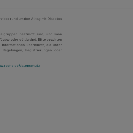
rvices rund um den Alltag mit Diabetes
Zielgruppen bestimmt sind, und kann
fügbar oder gültig sind. Bitte beachten
n Informationen übernimmt, die unter
, Regelungen, Registrierungen oder
w.roche.de/datenschutz