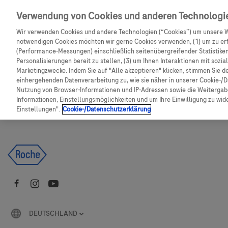
Skip to main content
Verwendung von Cookies und anderen Technologi
Wir verwenden Cookies und andere Technologien (“Cookies”) um unsere W
CGM Testsensor bestellen
C
notwendigen Cookies möchten wir gerne Cookies verwenden, (1) um zu erf
(Performance-Messungen) einschließlich seitenübergreifender Statistiken,
Personalisierungen bereit zu stellen, (3) um Ihnen Interaktionen mit sozi
Produkte
Artikel
Marketingzwecke. Indem Sie auf "Alle akzeptieren" klicken, stimmen Sie d
einhergehenden Datenverarbeitung zu, wie sie näher in unserer Cookie-/D
Nutzung von Browser-Informationen und IP-Adressen sowie die Weitergabe
Es tut uns leid, aber es gibt keine Ergebnisse für:
Informationen, Einstellungsmöglichkeiten und um Ihre Einwilligung zu wider
Einstellungen".
Cookie-/Datenschutzerklärung
DEUTSCHLAND