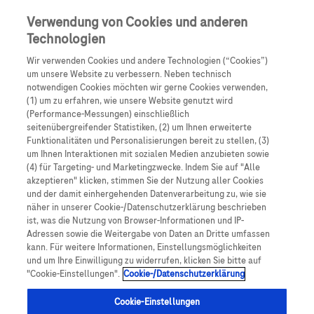
Skip to main content
0
Speisek
Verwendung von Cookies und anderen
Technologien
Produkte
Artikel
Wir verwenden Cookies und andere Technologien (“Cookies”)
um unsere Website zu verbessern. Neben technisch
notwendigen Cookies möchten wir gerne Cookies verwenden,
Es tut uns leid, aber es gibt keine Ergebnisse für:
(1) um zu erfahren, wie unsere Website genutzt wird
(Performance-Messungen) einschließlich
seitenübergreifender Statistiken, (2) um Ihnen erweiterte
Funktionalitäten und Personalisierungen bereit zu stellen, (3)
um Ihnen Interaktionen mit sozialen Medien anzubieten sowie
(4) für Targeting- und Marketingzwecke. Indem Sie auf "Alle
akzeptieren" klicken, stimmen Sie der Nutzung aller Cookies
Über Roche
und der damit einhergehenden Datenverarbeitung zu, wie sie
näher in unserer Cookie-/Datenschutzerklärung beschrieben
Impressum
ist, was die Nutzung von Browser-Informationen und IP-
Adressen sowie die Weitergabe von Daten an Dritte umfassen
Rechtliche Hinweise
kann. Für weitere Informationen, Einstellungsmöglichkeiten
und um Ihre Einwilligung zu widerrufen, klicken Sie bitte auf
"Cookie-Einstellungen".
Cookie-/Datenschutzerklärung
Datenschutz
Cookie-Einstellungen
Cookie-Einstellungen