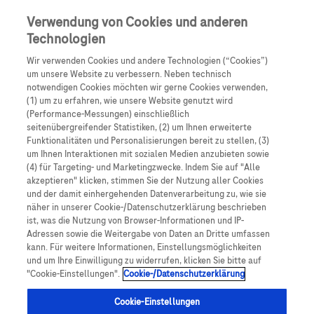
Skip to main content
0
Speisek
Verwendung von Cookies und anderen
Technologien
Produkte
Artikel
Wir verwenden Cookies und andere Technologien (“Cookies”)
um unsere Website zu verbessern. Neben technisch
notwendigen Cookies möchten wir gerne Cookies verwenden,
Es tut uns leid, aber es gibt keine Ergebnisse für:
(1) um zu erfahren, wie unsere Website genutzt wird
(Performance-Messungen) einschließlich
seitenübergreifender Statistiken, (2) um Ihnen erweiterte
Funktionalitäten und Personalisierungen bereit zu stellen, (3)
um Ihnen Interaktionen mit sozialen Medien anzubieten sowie
(4) für Targeting- und Marketingzwecke. Indem Sie auf "Alle
akzeptieren" klicken, stimmen Sie der Nutzung aller Cookies
Über Roche
und der damit einhergehenden Datenverarbeitung zu, wie sie
näher in unserer Cookie-/Datenschutzerklärung beschrieben
Impressum
ist, was die Nutzung von Browser-Informationen und IP-
Adressen sowie die Weitergabe von Daten an Dritte umfassen
Rechtliche Hinweise
kann. Für weitere Informationen, Einstellungsmöglichkeiten
und um Ihre Einwilligung zu widerrufen, klicken Sie bitte auf
"Cookie-Einstellungen".
Cookie-/Datenschutzerklärung
Datenschutz
Cookie-Einstellungen
Cookie-Einstellungen