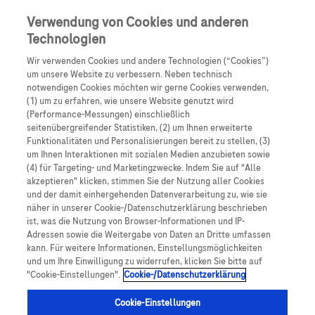
Skip to main content
0
Speisek
Verwendung von Cookies und anderen
Technologien
Produkte
Artikel
Wir verwenden Cookies und andere Technologien (“Cookies”)
um unsere Website zu verbessern. Neben technisch
notwendigen Cookies möchten wir gerne Cookies verwenden,
Es tut uns leid, aber es gibt keine Ergebnisse für:
(1) um zu erfahren, wie unsere Website genutzt wird
(Performance-Messungen) einschließlich
seitenübergreifender Statistiken, (2) um Ihnen erweiterte
Funktionalitäten und Personalisierungen bereit zu stellen, (3)
um Ihnen Interaktionen mit sozialen Medien anzubieten sowie
(4) für Targeting- und Marketingzwecke. Indem Sie auf "Alle
akzeptieren" klicken, stimmen Sie der Nutzung aller Cookies
Über Roche
und der damit einhergehenden Datenverarbeitung zu, wie sie
näher in unserer Cookie-/Datenschutzerklärung beschrieben
Impressum
ist, was die Nutzung von Browser-Informationen und IP-
Adressen sowie die Weitergabe von Daten an Dritte umfassen
Rechtliche Hinweise
kann. Für weitere Informationen, Einstellungsmöglichkeiten
und um Ihre Einwilligung zu widerrufen, klicken Sie bitte auf
"Cookie-Einstellungen".
Cookie-/Datenschutzerklärung
Datenschutz
Cookie-Einstellungen
Cookie-Einstellungen