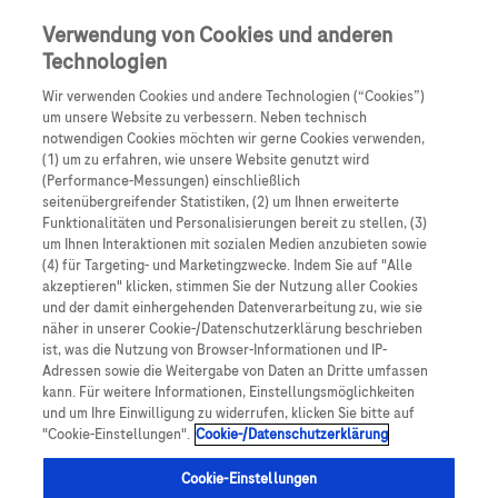
Skip to main content
0
Speisek
Verwendung von Cookies und anderen
Technologien
Produkte
Artikel
Wir verwenden Cookies und andere Technologien (“Cookies”)
um unsere Website zu verbessern. Neben technisch
notwendigen Cookies möchten wir gerne Cookies verwenden,
Es tut uns leid, aber es gibt keine Ergebnisse für:
(1) um zu erfahren, wie unsere Website genutzt wird
(Performance-Messungen) einschließlich
seitenübergreifender Statistiken, (2) um Ihnen erweiterte
Funktionalitäten und Personalisierungen bereit zu stellen, (3)
um Ihnen Interaktionen mit sozialen Medien anzubieten sowie
(4) für Targeting- und Marketingzwecke. Indem Sie auf "Alle
akzeptieren" klicken, stimmen Sie der Nutzung aller Cookies
Über Roche
und der damit einhergehenden Datenverarbeitung zu, wie sie
näher in unserer Cookie-/Datenschutzerklärung beschrieben
Impressum
ist, was die Nutzung von Browser-Informationen und IP-
Adressen sowie die Weitergabe von Daten an Dritte umfassen
Rechtliche Hinweise
kann. Für weitere Informationen, Einstellungsmöglichkeiten
und um Ihre Einwilligung zu widerrufen, klicken Sie bitte auf
"Cookie-Einstellungen".
Cookie-/Datenschutzerklärung
Datenschutz
Cookie-Einstellungen
Cookie-Einstellungen